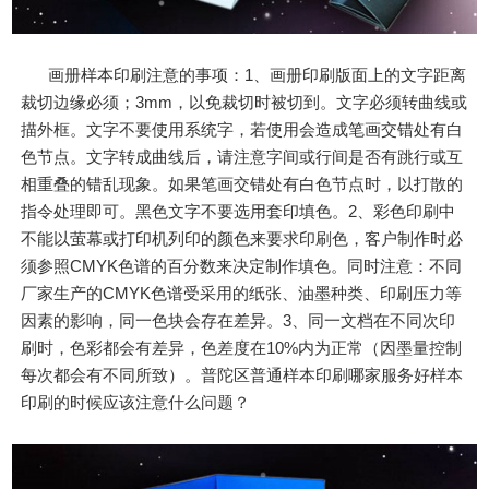
画册样本印刷注意的事项：1、画册印刷版面上的文字距离
裁切边缘必须；3mm，以免裁切时被切到。文字必须转曲线或
描外框。文字不要使用系统字，若使用会造成笔画交错处有白
色节点。文字转成曲线后，请注意字间或行间是否有跳行或互
相重叠的错乱现象。如果笔画交错处有白色节点时，以打散的
指令处理即可。黑色文字不要选用套印填色。2、彩色印刷中
不能以萤幕或打印机列印的颜色来要求印刷色，客户制作时必
须参照CMYK色谱的百分数来决定制作填色。同时注意：不同
厂家生产的CMYK色谱受采用的纸张、油墨种类、印刷压力等
因素的影响，同一色块会存在差异。3、同一文档在不同次印
刷时，色彩都会有差异，色差度在10%内为正常（因墨量控制
每次都会有不同所致）。普陀区普通样本印刷哪家服务好样本
印刷的时候应该注意什么问题？