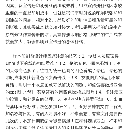
因素。从宣传册印刷价格的组成来看，组成宣传册价格因素较
重要的一点是印刷成本，也就是我们平时所说的印刷纸张和印
刷油墨的问题。相对来说，品质好的印刷油墨和质量可靠的印
刷纸张，其购买成本就会相对较大，所以采用这样的印刷生产
原料来制作宣传册的话，其宣传册印刷价格明细中的生产成本
就会加大，就会影响到宣传册的总体价格。
样本印刷前设计师应该注意的技巧：1、制版人员应该将
1mm以下的线条粗细看准了！2、别把专色与四色混淆了，有
的人做专色多了，往往将统一色调的四色看成了专色，专色的
印刷成本要比普通色的贵两倍以上！3、灰度图片的运用不够
灵活，明明一个灰度图就可以解决的问题，却偏偏要做成四色
的eps图，tif图，甚至还有的用四色jpg格式图片！4、多注意压
印设置，和补露白的处理。5、有些小地方得看仔细！6、出血
与套印看好标准，灰色要加1%的，7、看好发排的文件上有没
加名称与日期，有的人习惯不好，经常会忘，有些文件是要做
几次的，不加日期或编号容易搞混！在材料选择方面，样本印
刷企业需要主动关注国际国内印刷材料环保化发展的动向，把