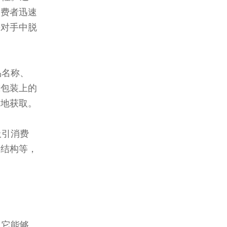
消费者迅速
争对手中脱
品名称、
靠包装上的
确地获取。
吸引消费
和结构等，
，它能够