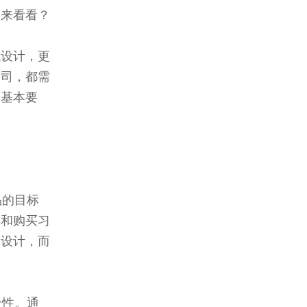
不来看看？
观设计，更
公司，都需
的基本要
品的目标
求和购买习
的设计，而
个性。通