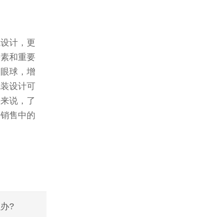
观设计，更
要素和重要
的眼球，增
包装设计可
手来说，了
品销售中的
办?