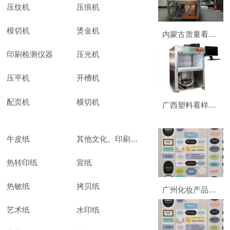
压纹机
压痕机
模切机
烫金机
内蒙古质量看样台电话 诚信服务 东莞普视智能科技供应
印刷检测仪器
压光机
压平机
开槽机
配页机
横切机
广西塑料看样台性价比 诚信服务 东莞普视智能科技供应
牛皮纸
其他文化、印刷用纸
热转印纸
宣纸
热敏纸
拷贝纸
广州化妆产品热敏纸批发 广州市杰星包装制品供应
艺术纸
水印纸