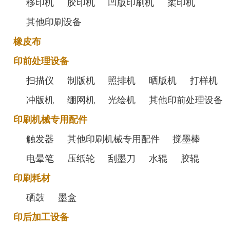
移印机
胶印机
凹版印刷机
柔印机
其他印刷设备
橡皮布
印前处理设备
扫描仪
制版机
照排机
晒版机
打样机
冲版机
绷网机
光绘机
其他印前处理设备
印刷机械专用配件
触发器
其他印刷机械专用配件
搅墨棒
电晕笔
压纸轮
刮墨刀
水辊
胶辊
印刷耗材
硒鼓
墨盒
印后加工设备