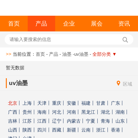
首页
产品
企业
展会
资讯
>>
当前位置：
首页
-
产品
-
油墨
-uv油墨
-
全部分类
▼
暂无数据
uv油墨
区域
北京
上海
天津
重庆
安徽
福建
甘肃
广东
广西
贵州
海南
河北
河南
黑龙江
湖北
湖南
吉林
江苏
江西
辽宁
内蒙古
宁夏
青海
山东
山西
陕西
四川
西藏
新疆
云南
浙江
香港