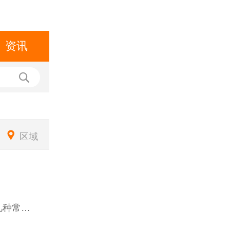
资讯
▼
区域
纸品包装印刷工艺有很多，下面为大家介绍几种常用的印刷工艺：（1）烫金工艺烫金工艺的表现方式是将所需烫金或烫银的图案制成凸型版加热，然后在被印刷物上放置所需颜色的铝箔纸，加压后，使铝箔附着于被印刷物上。提示：烫金纸材料分很多种，其中