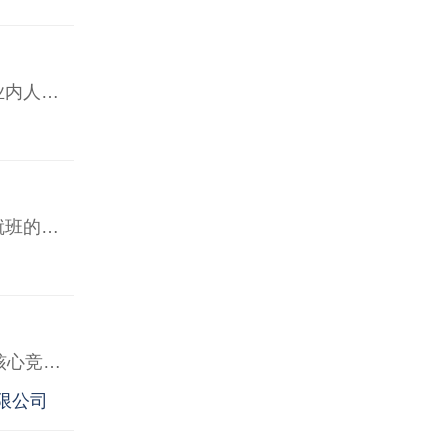
如何将企业文化和企业样本印刷融为一体？业内人士指出，以往在企业样本印刷册中，很多印刷厂和客户沟通时往往只是将企业品牌和相关信息加以介绍，对于手中而言，这与传统的企业宣传册别无两样，没有体现企业文化的宗旨。如果能将有关企业文化的内容
包装包装策划编辑一个好的包装必须要按部就班的有个系统的操作流程，他必须包括包装策划，包装设计再生产。包装包装设计定位包装的设计定位就好像在给艺人确定从艺路线，找到合适的路线才有可能一炮而红。为包装找到合适的设计风格。即是为商品找到
定制化服务是江苏华港包装塑料复合膜的核心竞争力之一，公司构建了一套灵活的柔性化定制体系，精细匹配不同客户的个性化需求。该体系覆盖物理性能定制、功能层叠加、智能包装集成三大关键维度，展
限公司