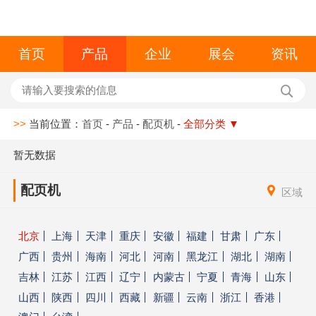
首页
产品
企业
展会
资讯
>>
当前位置：
首页
-
产品
-
配页机
-
全部分类
▼
暂无数据
配页机
区域
北京
上海
天津
重庆
安徽
福建
甘肃
广东
广西
贵州
海南
河北
河南
黑龙江
湖北
湖南
吉林
江苏
江西
辽宁
内蒙古
宁夏
青海
山东
山西
陕西
四川
西藏
新疆
云南
浙江
香港