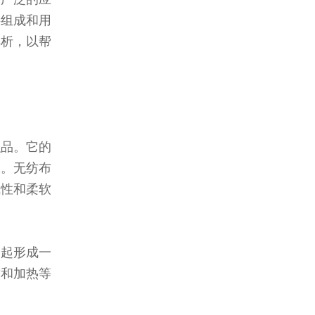
料组成和用
解析，以帮
织品。它的
骤。无纺布
气性和柔软
一起形成一
缩和加热等