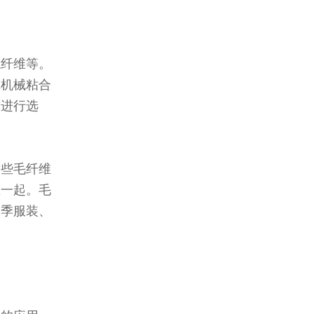
龙纤维等。
或机械粘合
求进行选
这些毛纤维
在一起。毛
冬季服装、