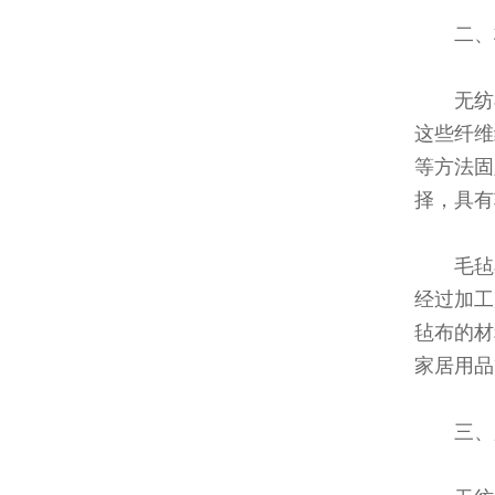
二、
无纺
这些纤维
等方法固
择，具有
毛毡
经过加工
毡布的材
家居用品
三、