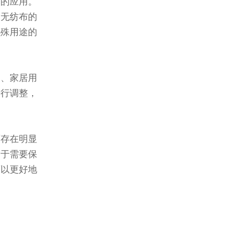
泛的应用。
。无纺布的
特殊用途的
装、家居用
进行调整，
面存在明显
用于需要保
可以更好地