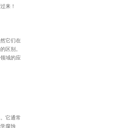
看过来！
虽然它们在
著的区别。
同领域的应
料。它通常
化学腐蚀