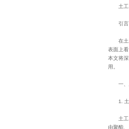
土工
引言
在土
表面上看
本文将深
用。
一、
1. 
土工
由聚酯、