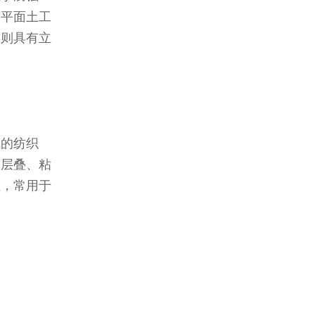
。平面土工
布则具有立
成的纺织
的层叠、粘
性，常用于