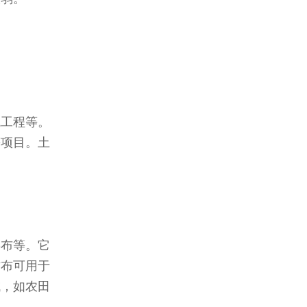
境工程等。
等项目。土
毒布等。它
纺布可用于
域，如农田