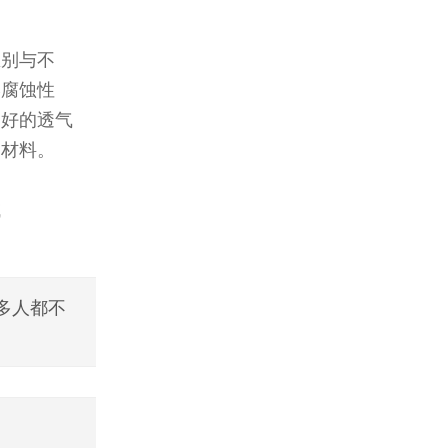
区别与不
学腐蚀性
良好的透气
种材料。
域
很多人都不