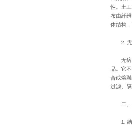
性。土工
布由纤维
体结构，
2. 
无纺
品。它不
合或熔融
过滤、隔
二、
1.