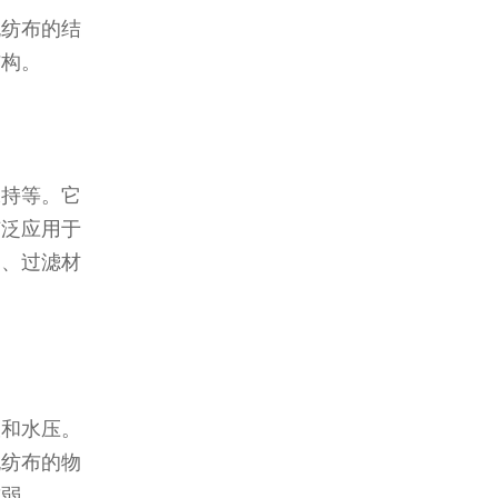
无纺布的结
结构。
保持等。它
广泛应用于
品、过滤材
载和水压。
无纺布的物
较弱。