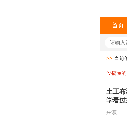
首页
>>
当前
没搞懂的
土工布
学看过
来源：