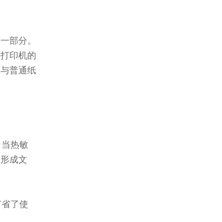
！
的一部分。
敏打印机的
纸与普通纸
。当热敏
而形成文
节省了使