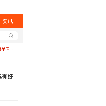
资讯
越早看，
越有好