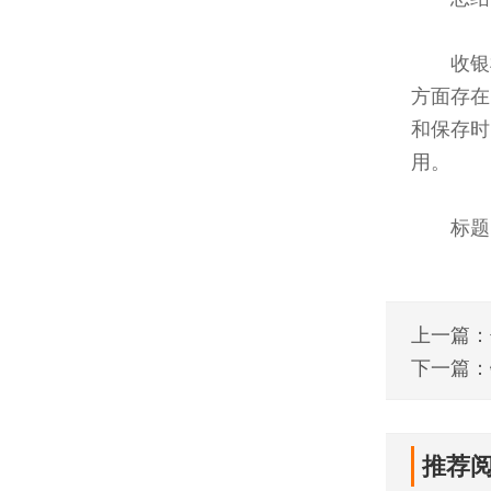
收银
方面存在
和保存时
用。
标题
上一篇：
车！
下一篇：
推荐