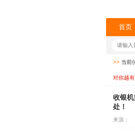
首页
>>
当前
对你越有
收银机
处！
来源：