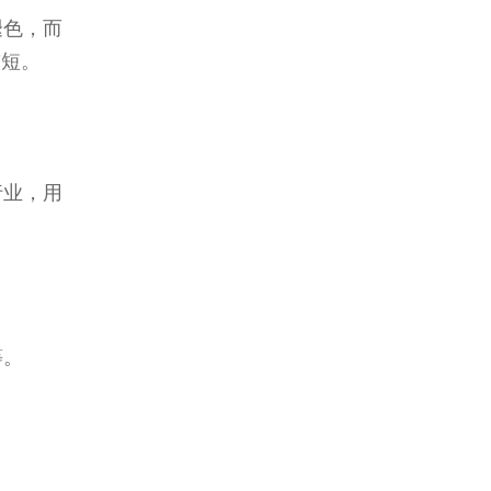
褪色，而
较短。
行业，用
等。