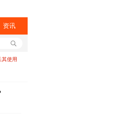
资讯
长其使用
？