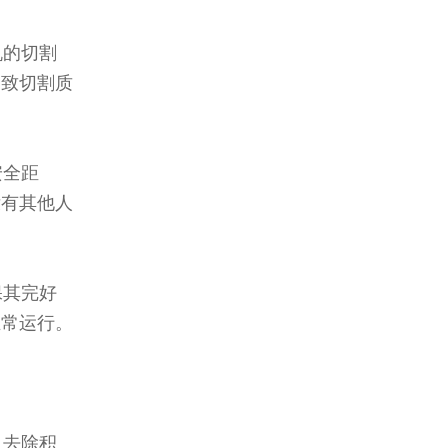
机的切割
导致切割质
安全距
没有其他人
保其完好
正常运行。
，去除积