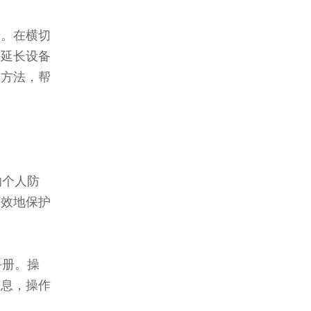
点。在横切
并延长设备
的方法，帮
的个人防
有效地保护
手册。操
信息，操作