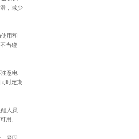
润滑，减少
确使用和
和不当碰
要注意电
，同时定期
提醒人员
好可用。
滑、紧固