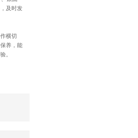
修，及时发
操作横切
和保养，能
体验。