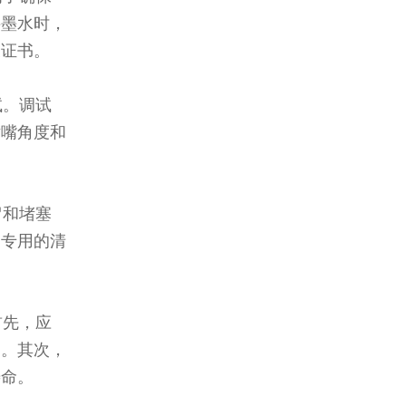
买墨水时，
关证书。
试。调试
喷嘴角度和
留和堵塞
用专用的清
首先，应
响。其次，
寿命。