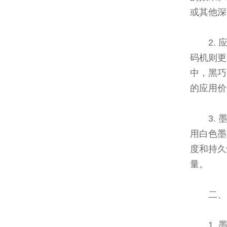
或其他深
2.
码机则更
中，黑巧
的应用价
3.
用白色墨
度和持久
量。
二、
1.