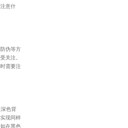
要注意什
和防伪等方
备受关注。
机时需要注
在深色背
上实现同样
例如在黑色