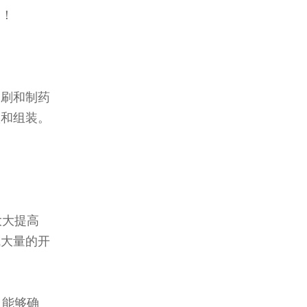
道！
印刷和制药
叠和组装。
大大提高
成大量的开
，能够确