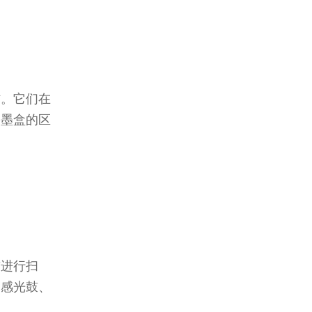
！
材。它们在
和墨盒的区
鼓进行扫
由感光鼓、