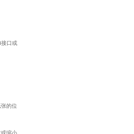
。
B接口或
纸张的位
大或缩小