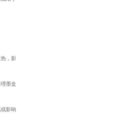
过热，影
清理墨盒
纸或影响