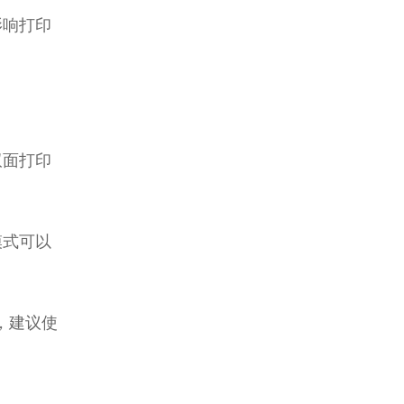
影响打印
双面打印
模式可以
，建议使