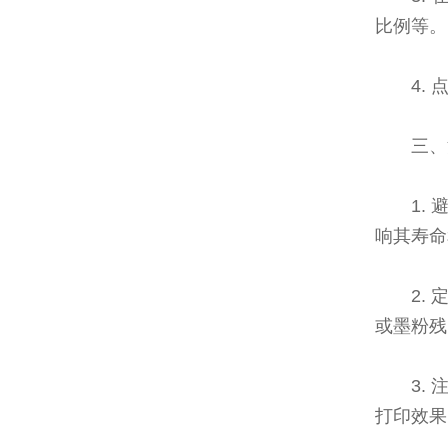
比例等。
4.
三、
1.
响其寿命
2.
或墨粉残
3.
打印效果