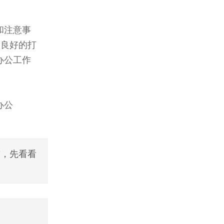
和注意事
和良好的打
办公工作
办公
前，先看看