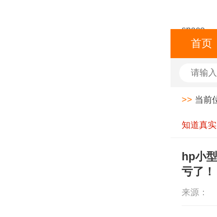
space
首页
>>
当前
知道真实
hp小
亏了！
来源：