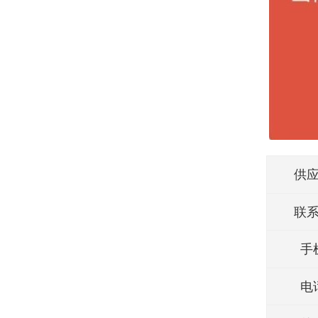
供
联
手
电