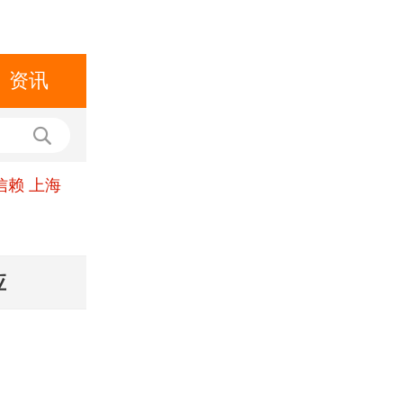
资讯
信赖 上海
应