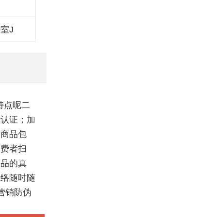
室J
特点呢二
和认证；加
到商品包
消费者扫
商品的真
网络随时随
营销防伪