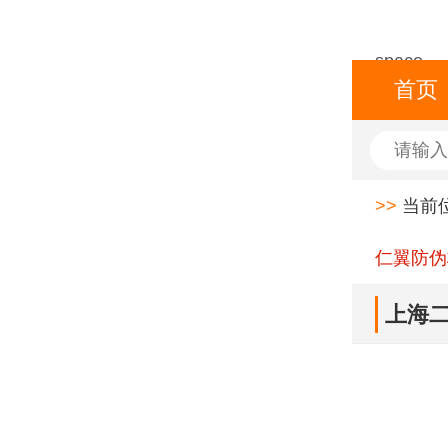
space
首页
>>
当前
仁翼防伪
上海二