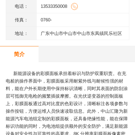
电话：
13533350008
传真：
0760-
地址：
广东中山市中山市中山市东凤镇民乐社区
东阜二路146号一楼、二楼之二、三楼、四
简介
楼
新能源设备的彩膜面板承担着标识与防护双重职责。在充
电桩的操作界面中，彩膜面板采用耐紫外线与耐候性强的材
料，能在户外长期使用中保持标识清晰，同时其表面的防刮涂
层可抵御充电枪的频繁插拔摩擦。在光伏逆变器的控制面板
上，彩膜面板通过高对比度的色彩设计，清晰标注各项参数与
操作按钮，方便运维人员快速读取信息。此外，中山汇隆为新
能源汽车电池组定制的彩膜面板，还具备绝缘性能，能在保障
标识功能的同时，为电池组提供额外的安全防护，满足新能源
设备对安全性与可靠性的高要求。8K 分辨率彩膜面板像素密