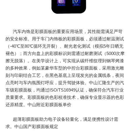
汽车内饰是彩膜面板的重要应用场景，其性能需满足严苛
的安全标准。用于车门内饰板的彩膜面板，必须通过耐温测试
（-40℃至80℃循环无开裂）、耐光老化测试（模拟5年日晒无
褪色）；而方向盘上的彩膜标识则需通过耐磨测试（5000次摩
擦无脱落）。在美学设计上，可实现从碳纤维纹理到钢琴烤漆
的多种效果，例如某豪华车型的中控台彩膜面板，采用激光雕
刻与印刷结合工艺，在黑色基底上呈现发光的金属线条，夜间
点亮时与车内氛围灯呼应，提升驾驶体验。中山汇隆生产的汽
车级彩膜面板，均通过ISO/TS16949认证，确保符合汽车行业
质量要求。彩膜面板的色彩校准技术，确保专业显示器的色彩
还原精度。中山附近彩膜面板单价
超薄彩膜面板助力电子设备轻量化，满足便携性设计需
求。中山国产彩膜面板规定