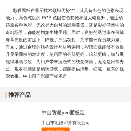
彩膜面板在显示技术领域优势***。其具备出色的色彩表现
能力，高色纯度的 RGB 色阻使色彩饱和度大幅提升，能生动
还原各种色彩，无论是大自然的斑斓美景，还是影视游戏中的
奇幻场景，都能栩栩如生地呈现。同时，良好的透过率在保障
屏幕亮度的前提下，降低了产品功耗，为节能环保贡献力量。
而且，通过合理的结构设计与材料选用，彩膜面板能够有效提
升显示面板的对比度，使画面的亮部更亮，暗部更暗，细节展
现得淋漓尽致，为用户带来沉浸式的视觉体验，无论是日常办
公、观看视频还是畅玩游戏，都能提供清晰、细腻、逼真的视
觉效果。中山国产彩膜面板规定
推荐产品
中山防潮pvc面板定
中山市汇隆印务有限公司