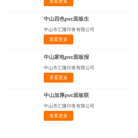
查看更多
中山四色pvc面板生
中山市汇隆印务有限公司
查看更多
中山家电pvc面板报
中山市汇隆印务有限公司
查看更多
中山加厚pvc面板联
中山市汇隆印务有限公司
查看更多