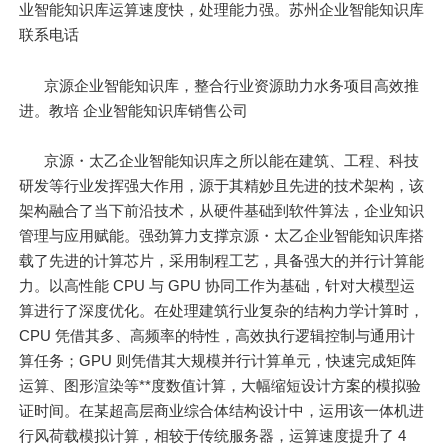
业智能知识库运算速度快，处理能力强。苏州企业智能知识库
联系电话
京源企业智能知识库，整合行业资源助力水务项目高效推
进。教培 企业智能知识库销售公司
京源・太乙企业智能知识库之所以能在建筑、工程、科技
研发等行业发挥强大作用，源于其精妙且先进的技术架构，该
架构融合了当下前沿技术，从硬件基础到软件算法，企业知识
管理与应用赋能。强劲算力支撑京源・太乙企业智能知识库搭
载了先进的计算芯片，采用制程工艺，具备强大的并行计算能
力。以高性能 CPU 与 GPU 协同工作为基础，针对大模型运
算进行了深度优化。在处理建筑行业复杂的结构力学计算时，
CPU 凭借其多、高频率的特性，高效执行逻辑控制与通用计
算任务；GPU 则凭借其大规模并行计算单元，快速完成矩阵
运算、图形渲染等**度数值计算，大幅缩短设计方案的模拟验
证时间。在某超高层商业综合体结构设计中，运用该一体机进
行风荷载模拟计算，相较于传统服务器，运算速度提升了 4