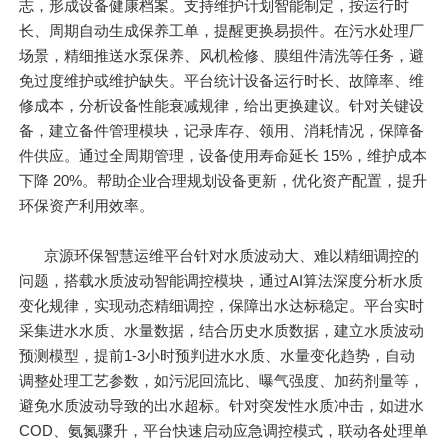
志，形成设备健康档案。支持维护计划智能制定，按运行时
长、周期自动生成保养工单，提醒更换易损件。在污水处理厂
场景，精细推送水泵保养、风机检修、膜组件清洗等任务，避
免过度维护或维护缺失。平台统计设备运行时长、故障率、维
修成本，分析设备性能衰减规律，给出更换建议。针对关键设
备，建立备件管理模块，记录库存、领用、消耗情况，保障备
件供应。通过全周期管理，设备使用寿命延长 15%，维护成本
下降 20%。帮助企业合理规划设备更新，优化资产配置，提升
环保资产利用效率。
京源环保智慧运维平台针对水质波动大、难以精细调控的
问题，搭载水质波动智能调控模块，通过AI算法深度分析水质
变化规律，实现动态精细调控，保障出水达标稳定。平台实时
采集进水水质、水量数据，结合历史水质数据，建立水质波动
预测模型，提前1-3小时预判进水水质、水量变化趋势，自动
调整处理工艺参数，如污泥回流比、曝气强度、加药剂量等，
避免水质波动导致的出水超标。针对突发性水质冲击，如进水
COD、氨氮骤升，平台快速启动应急调控模式，联动各处理单