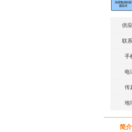
供
联
手
电
传
地
简介