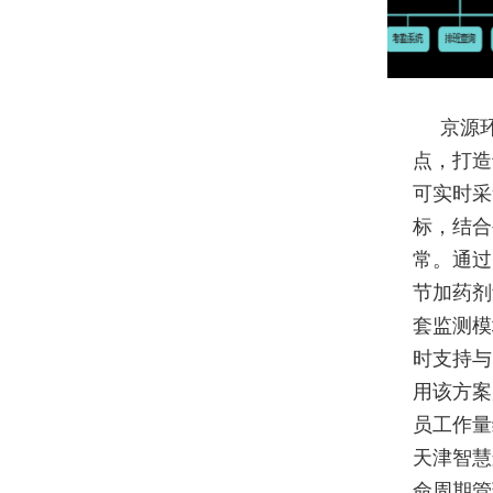
京源
点，打造
可实时采
标，结合
常。通过
节加药剂
套监测模
时支持与
用该方案
员工作量
天津智慧
命周期管