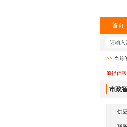
首页
>>
当前
值得信赖
市政智
供
联