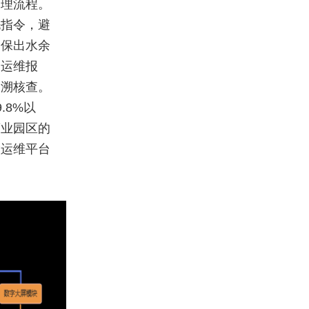
处理流程。
洗指令，避
确保出水余
全运维报
追溯核查。
.8%以
商业园区的
慧运维平台