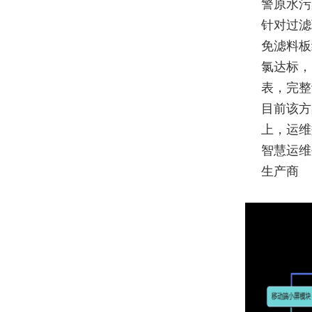
警原水污
针对过滤
免滤料板
氯达标，
表，完整
目前该方
上，运维
智慧运维
生产商