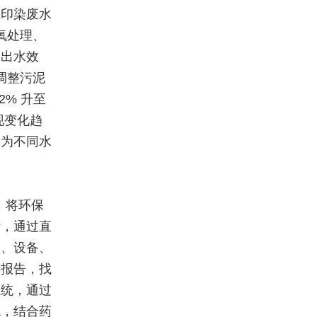
在印染废水
氧处理、
判出水效
调整污泥
% 升至
现变化趋
，为不同水
，将环保
计，通过直
点、设备、
析报告，找
系统，通过
统，结合药