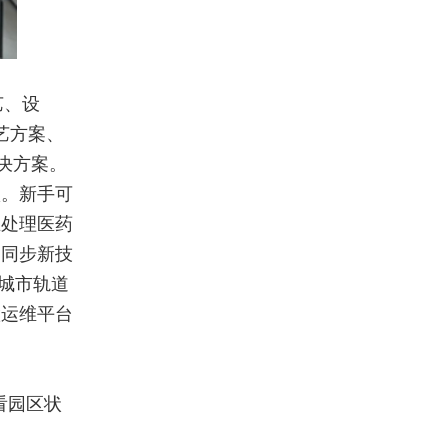
艺、设
工艺方案、
解决方案。
项。新手可
业处理医药
，同步新技
城市轨道
慧运维平台
看园区状