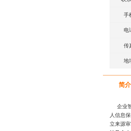
手
电
传
地
简介
企业
人信息保
立来源审