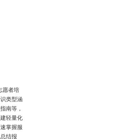
志愿者培
知识类型涵
务指南等，
搭建轻量化
快速掌握服
、总结报