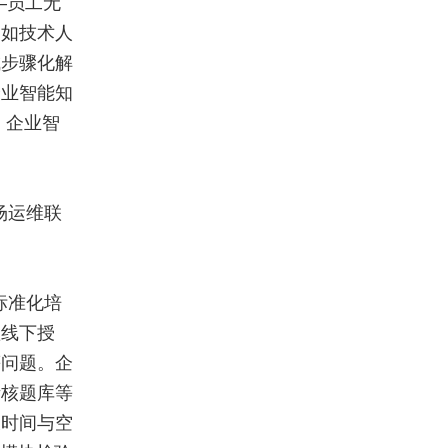
—员工无
例如技术人
成步骤化解
企业智能知
 企业智
场运维联
标准化培
赖线下授
等问题。企
考核题库等
破时间与空