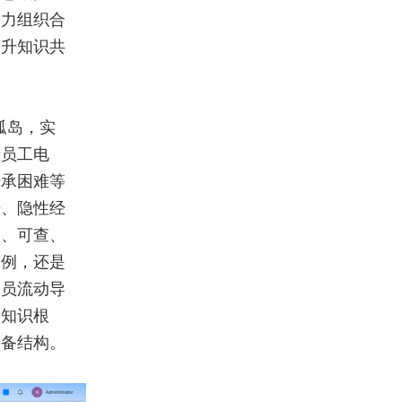
助力组织合
提升知识共
孤岛，实
于员工电
传承困难等
据、隐性经
管、可查、
案例，还是
人员流动导
牢知识根
储备结构。