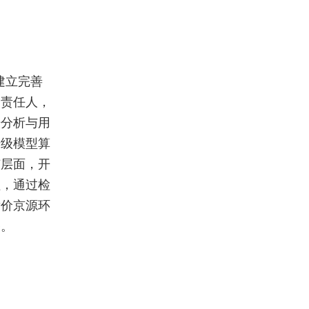
建立完善
护责任人，
据分析与用
升级模型算
广层面，开
程，通过检
发价京源环
备。