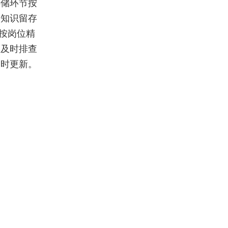
存储环节按
通知识留存
按岗位精
，及时排查
定时更新。