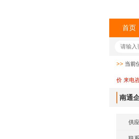
首页
>>
当前
价 来电
南通企
供
联