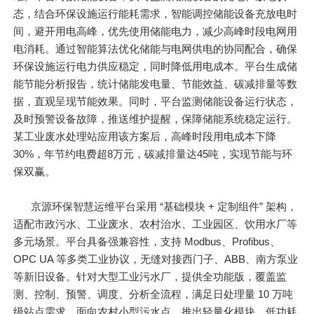
态，结合环保设施运行能耗需求，智能调控储能设备充放电时
间，避开用电高峰，优先使用储能电力，减少高峰时段电网用
电消耗。通过智能算法优化储能与电网供电的协同配合，确保
环保设施运行电力供应稳定，同时降低用电成本。平台生成储
能节能分析报告，统计储能发电量、节能效益、碳减排量等数
据，直观呈现节能效果。同时，平台监测储能设备运行状态，
及时预警设备故障，推送维护提醒，保障储能系统稳定运行。
某工业废水处理站应用该方案后，高峰时段用电成本下降
30%，年节约电费超8万元，碳减排量达45吨，实现节能与环
保双赢。
京源环保智慧运维平台采用 “基础模块 + 定制组件” 架构，
适配市政污水、工业废水、农村治水、工业园区、饮用水厂等
多元场景。平台具备强兼容性，支持 Modbus、Profibus、
OPC UA 等多类工业协议，无缝对接西门子、ABB、南方泵业
等新旧设备。针对大型工业污水厂，提供全功能版，覆盖监
测、控制、预警、调度、分析全流程，满足日处理量 10 万吨
级站点需求。面向农村小型污水点，推出轻量化模块，低功耗