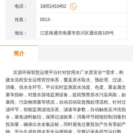
电话：
18051410452
传真：
0513-
地址：
江苏南通市南通市崇川区通欣路109号
简介
京源环保智慧运维平台针对饮用水厂水质安全**需求，构
建全流程安全运维管控体系，覆盖原水取水、预处理、过滤、
消毒、供水全环节。平台实时监测原水浊度、色度、重金属含
量等指标，对接水源地监测设备，提前预警原水污染风险，如
暴雨、污染物泄露等情况，自动启动应急预处理流程。针对过
滤环节，智能监测滤池压差、滤速等参数，自动触发反冲洗指
令，避免滤料板结，保障过滤效果；消毒环节精细控制消毒剂
投加量，确保出水余氯达标，同时避免过量投加产生有害副产
物。平台生成饮用水安全运维报表，完整记录各环节运行数