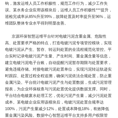
钩，激发运维人员工作积极性，规范工作行为，减少工作失
误。某水务企业应用该模块后，运维人员工作积极性***提升，
巡检完成率从85%升至99%，故障处置及时率提升至96%，运
维团队整体专业水平得到明显改善。
京源环保智慧运维平台针对电镀污泥含重金属、危险性
高、处置要求严格的特点，打造电镀污泥专项管控模块，实现
电镀污泥从产生、暂存、转运到处置的全流程规范化管控。平
台实时记录电镀污泥产生量、产生时间、重金属含量等信息，
建立电镀污泥电子台账，自动提醒污泥暂存期限与处置要求，
避免违规存储。对接电镀污泥处置单位，实现污泥转运轨迹实
时跟踪、处置过程全程追溯，确保污泥依法合规处置，防止重
金属污染。平台统计电镀污泥产生与处置数据，生成污泥管理
报表，为企业环保核查与污泥处置优化提供数据支撑。同时，
平台结合电镀废水处理工艺，优化污泥产生量，减少污泥处置
成本。某电镀企业应用该模块后，电镀污泥处置合规率达
100%，污泥产生量减少12%，处置成本降低18%，有效降低
重金属污染风险。数据中心智慧运维平台支持多用户权限管