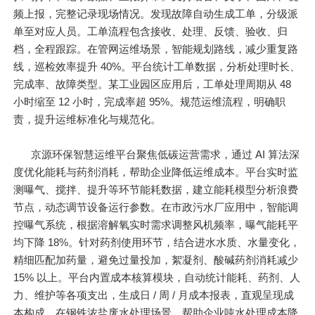
频上报，完整记录现场情况。发现故障自动生成工单，分级派
单至对应人员。工单流程包含接收、处理、反馈、验收、归
档，全程跟踪。在管网运维场景，智能规划路线，减少重复路
线，巡检效率提升 40%。平台统计工单数据，分析处理时长、
完成率、故障类型。某工业园区应用后，工单处理周期从 48
小时缩至 12 小时，完成率超 95%。规范运维流程，明确职
责，提升运维标准化与规范化。
京源环保智慧运维平台聚焦低碳运营需求，通过 AI 算法深
度优化能耗与药剂消耗，帮助企业降低运维成本。平台实时监
测曝气、搅拌、提升等环节能耗数据，建立能耗模型分析浪费
节点，动态调节设备运行参数。在市政污水厂应用中，智能调
控曝气系统，根据溶解氧实时需求调整风机频率，曝气能耗平
均下降 18%。针对药剂使用环节，结合进水水质、水量变化，
精细匹配加药量，避免过量投加，絮凝剂、酸碱药剂消耗减少
15% 以上。平台内置成本核算模块，自动统计能耗、药剂、人
力、维护等各项支出，生成日 / 周 / 月成本报表，直观呈现成
本构成。在钢铁浓盐废水处理场景，帮助企业吨水处理成本降