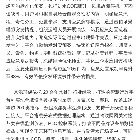
场景的标准化预案，包括进水COD骤升、风机故障停机、药剂
短缺等，用户可根据自身场景自定义预案内容，明确应急流
程、责任分工、处置步骤。支持应急演练模拟，通过虚拟场景
模拟突发情况，组织运维人员开展演练，熟悉应急处置流程，
提升实操能力，避免实际应急过程中出现操作失误。应急事件
发生时，平台自动触发对应预案，快速推送应急指令，调度人
员、设备、物资，实时跟踪处置进度，记录处置过程，事后生
成应急复盘报告，总结经验优化预案。某化工企业应用该模块
后，应急处置响应时间缩短至10分钟内，应急处置成功率提升
至98%，有效降低突发环境事件带来的损失。
京源环保依托 20 余年水处理行业经验，打造的智慧运维平
台可实现全域设备数据实时采集，覆盖水质、能耗、设备工况
等超 200 类指标，数据采集频率达毫秒级，支持千万级设备稳
定接入。平台搭载分布式数据处理架构，通过物联网网关对接
各类在线监测仪表、PLC 控制系统，打破不同品牌设备的数据
壁垒，实现全工艺环节信息互通。在市政污水厂场景中，可同
步采集进水 COD、氨氮、流量，生化池溶解氧、污泥浓度，