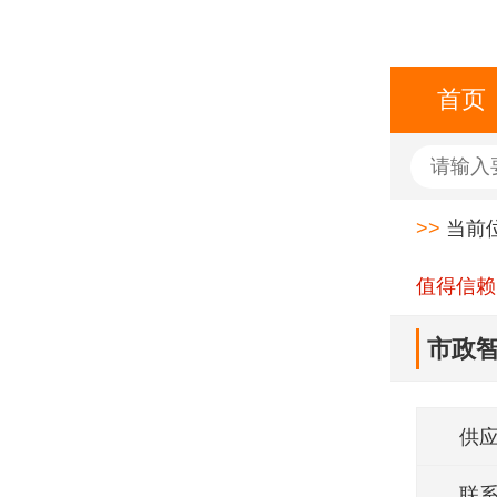
首页
>>
当前
值得信赖
市政智
供
联