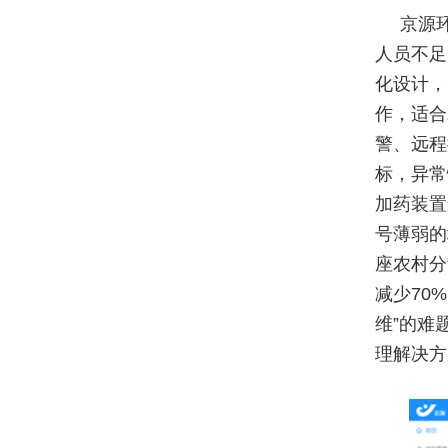
京源
人员不足
化设计，
作，适合
警、远程
标，异常
加药装置
号薄弱的
座农村分
减少70
维”的难
理解决方