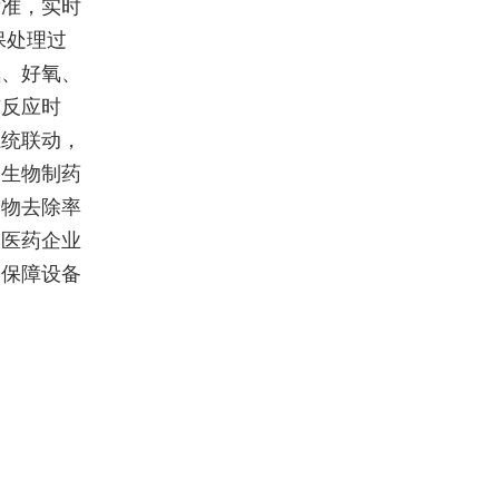
标准，实时
保处理过
氧、好氧、
与反应时
系统联动，
某生物制药
染物去除率
力医药企业
，保障设备