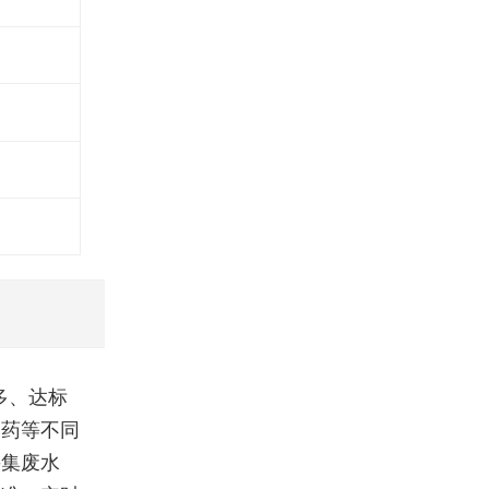
多、达标
制药等不同
采集废水