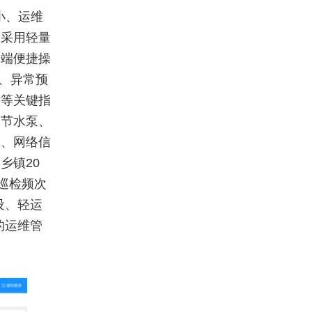
小、运维
案采用轻量
动端便捷操
、异常预
量等关键指
调节水泵、
定、网络信
乡镇20
巡检频次
设、轻运
的运维管