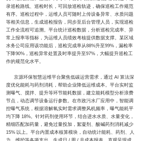
录巡检路线、巡检时长，可回放巡检轨迹，确保巡检工作规范
有序。巡检过程中，运维人员可随时上传设备异常、水质问题
等相关信息，生成巡检报告，同步至后台管理人员，实现巡检
工作全流程可追溯。平台统计巡检数据，分析巡检完成率、异
常上报率等指标，为运维人员绩效考核提供数据支撑。某区域
水务公司应用该功能后，巡检完成率从88%升至99%，漏检率
下降90%，巡检异常处置及时率提升至97%，大幅提升巡检工
作的规范化水平。
京源环保智慧运维平台聚焦低碳运营需求，通过 AI 算法深
度优化能耗与药剂消耗，帮助企业降低运维成本。平台实时监
测曝气、搅拌、提升等环节能耗数据，建立能耗模型分析浪费
节点，动态调节设备运行参数。在市政污水厂应用中，智能调
控曝气系统，根据溶解氧实时需求调整风机频率，曝气能耗平
均下降 18%。针对药剂使用环节，结合进水水质、水量变化，
精细匹配加药量，避免过量投加，絮凝剂、酸碱药剂消耗减少
15% 以上。平台内置成本核算模块，自动统计能耗、药剂、人
力、维护等各项支出，生成日 / 周 / 月成本报表，直观呈现成