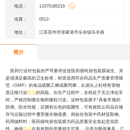
电话：
13375185219
传真：
0512-
地址：
江苏苏州市张家港市乐余镇乐丰路
简介
医药行业对包装的严苛要求促使医药级吨袋包装膜诞生。其
必须满足极高的卫生标准，材质选用符合药品生产质量管理规
范（GMP）的食品级聚乙烯或聚丙烯，从源头上杜绝有害物
质迁移污染
药品
的风险。在生产过程中，全程处于无尘净化车
间，严格控制微生物和微粒污染。这种包装膜不*具备常规的
防潮、防水性能，还拥有出色的阻菌性，可有效防止药品在储
存与运输过程中遭受微生物侵袭。例如在包装中药材提取物、
药用辅料时，医药级吨袋包装膜为药品质量安全筑起坚实防
线，确保
药品
在有效期内质量稳定可靠。 品质与颜值兼具，江