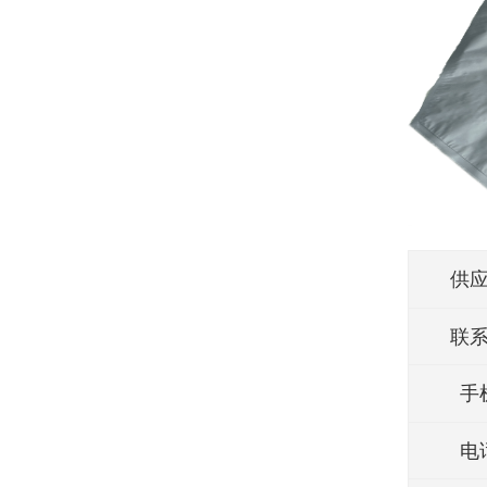
供
联
手
电