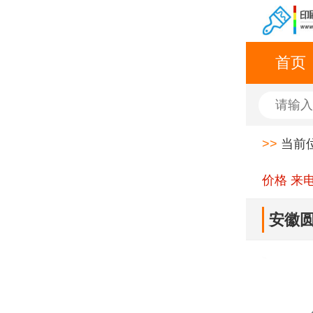
首页
>>
当前
价格 来
安徽圆
应