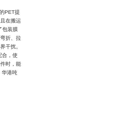
的PET提
，且在搬运
了包装膜
在弯折、拉
外界干扰。
配合，使
部件时，能
，华港吨