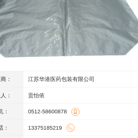
应商：
江苏华港医药包装有限公司
系人：
贡怡依
机：
0512-58600878
话：
13375185219