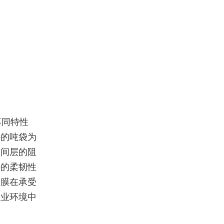
不同特性
料的吨袋为
中间层的阻
好的柔韧性
装膜在承受
工业环境中