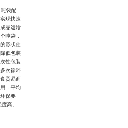
。吨袋配
，实现快速
或成品运输
多个吨袋，
则的形状使
用降低包装
一次性包装
可多次循环
粮食贸易商
使用，平均
合环保要
强度高、