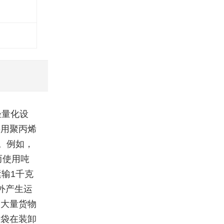
轻量化设
采用聚丙烯
。例如，
而使用吨
输1千克
外产生运
，大量货物
吨袋在装卸