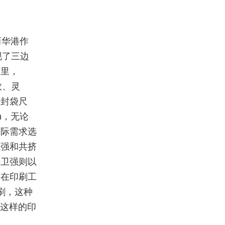
而华港作
现了三边
厂里，
效、灵
边封袋尺
m，无论
实际需求选
卫强和共挤
特卫强则以
。在印刷工
刷，这种
。这样的印