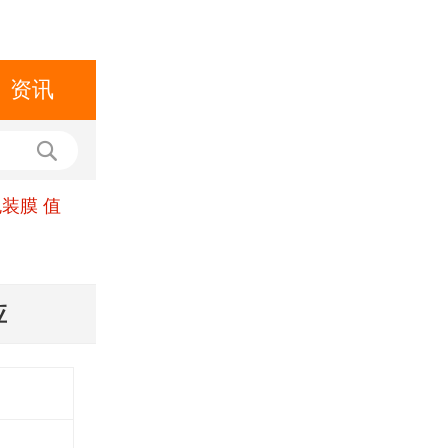
资讯
装膜 值
应