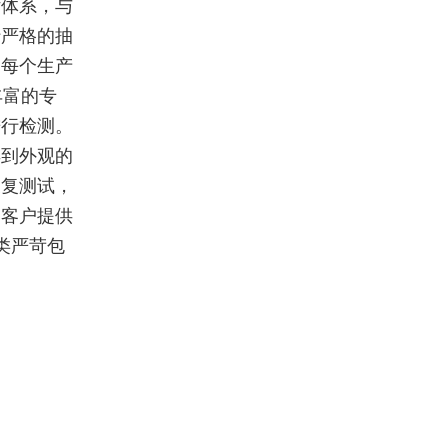
估体系，与
行严格的抽
，每个生产
丰富的专
进行检测。
再到外观的
反复测试，
为客户提供
类严苛包