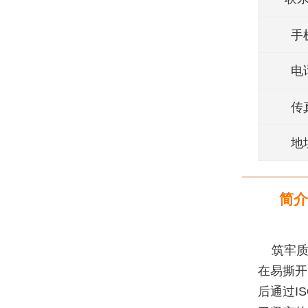
手
电
传
地
简介
筑牢质量
在易撕开
后通过I