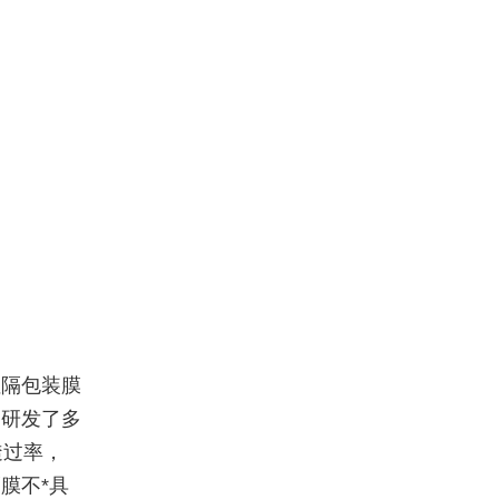
阻隔包装膜
，研发了多
透过率，
膜不*具