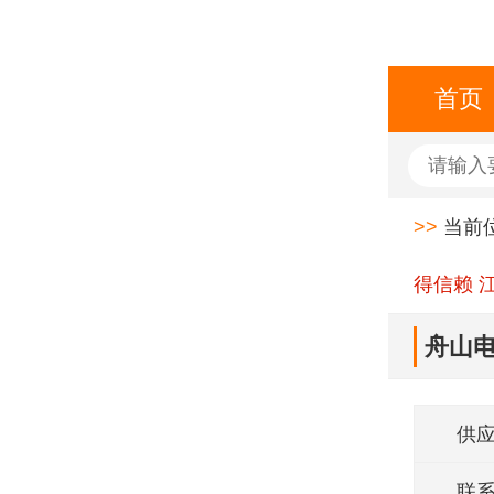
首页
>>
当前
得信赖 
舟山电
供
联