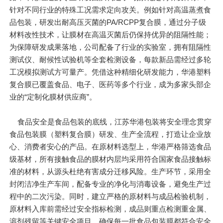
针对不同行业的特殊工况需求定向攻关。例如针对高温蒸煮食
品包装，研发出耐高压灭菌的PA/RCPP复合膜，通过分子级
材料改性技术，让膜材在高温灭菌后仍保持优异的阻隔性能；
为保障研发成果落地，公司配备了行业的实验室，拥有阻隔性
测试仪、耐候性试验机等全套检测设备，每款新品需经过多轮
工况模拟测试方可量产。凭借这种精细化研发能力，华港塑料
复合膜已覆盖食品、电子、医药等多个行业，成为多家头部企
业的“定制化膜材供应商”。
食品安全是食品包装的底线，江苏华港包装将安全理念贯穿
食品包装膜（塑料复合膜）研发、生产全流程，打造让企业放
心、消费者安心的产品。在原材料选型上，华港严格筛选食品
级基材，所有接触食品的膜材内层均采用符合国家食品接触标
准的材料，从源头杜绝有害成分迁移风险。生产环节，采用全
封闭洁净生产车间，配备专业的净化与消毒设备，避免生产过
程中的二次污染。同时，建立严格的原材料与成品检验机制，
原材料入库前需经过安全指标检测，成品则重点检测重金属、
溶剂残留等关键安全项目，确保每一批食品包装膜都符合安全