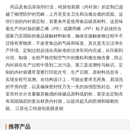
药品及食品添加剂行业，吨袋包装膜（内衬袋）的定制已超
越了物理防护的范畴，上升至安全卫生和法规合规的层面。这
些行业的内衬袋定制，首要条件是使用食品级原材料。这意味
着生产内衬袋的聚乙烯（PE）或聚丙烯（PP）粒子必须符合
国家乃至国际的食品接触材料标准，确保在接触食物过程中不
迁移有害物质，不改变食品的气味和味道。其次是无尘洁净生
产环境。定制过程必须在高标准的洁净车间内完成，从印刷到
分切、制袋，全程严格控制空气中的微粒和微生物含量，防止
内衬袋在生产过程中受到二次污染。第三是追溯性与标识。定
制的内衬袋通常需要打印批次号、生产日期、原材料信息等，
实现全程可追溯。在结构设计上，可能会要求无死角、易清洗
的平滑内壁，以及确保密封性万无一失的加强型热封边。对于
某些对水分含量极其敏感的保健品原料或奶粉，甚至会定制含
有高阻隔层的复合材质内衬袋，以提供超凡的防潮和隔氧性
能。 江苏化工吨袋包装膜直销
推荐产品