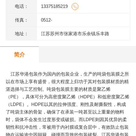
电话：
13375185219
传真：
0512-
地址：
江苏苏州市张家港市乐余镇乐丰路
简介
江苏华港包装作为国内的包装企业，生产的吨袋包装膜之所
以在市场上享有盛誉，很大程度上归功于其对包装膜材质的精
湛选择与工艺控制。吨袋包装膜主要的材质是聚乙烯
（PE），具体可分为高密度聚乙烯（HDPE）和低密度聚乙烯
（LDPE）。HDPE以其的拉伸强度、刚性及耐撕裂性，构成
了吨袋主体的骨架，确保了在承装一吨甚至以上重量的物料
时，袋体不会发生过度形变或破损。而LDPE则因其优异的柔
韧性和抗冲击性，常被用于内衬膜或复合层中，有效防止包装
物在运输途中因颠簸、碰撞而导致的包装破裂。江苏华港包装