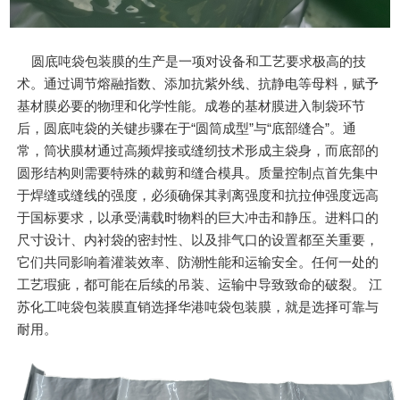
圆底吨袋包装膜的生产是一项对设备和工艺要求极高的技
术。通过调节熔融指数、添加抗紫外线、抗静电等母料，赋予
基材膜必要的物理和化学性能。成卷的基材膜进入制袋环节
后，圆底吨袋的关键步骤在于“圆筒成型”与“底部缝合”。通
常，筒状膜材通过高频焊接或缝纫技术形成主袋身，而底部的
圆形结构则需要特殊的裁剪和缝合模具。质量控制点首先集中
于焊缝或缝线的强度，必须确保其剥离强度和抗拉伸强度远高
于国标要求，以承受满载时物料的巨大冲击和静压。进料口的
尺寸设计、内衬袋的密封性、以及排气口的设置都至关重要，
它们共同影响着灌装效率、防潮性能和运输安全。任何一处的
工艺瑕疵，都可能在后续的吊装、运输中导致致命的破裂。 江
苏化工吨袋包装膜直销选择华港吨袋包装膜，就是选择可靠与
耐用。