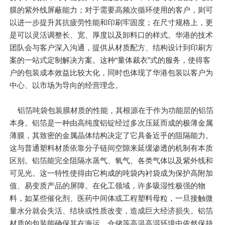
膜的紫外线屏蔽能力；对于需要高频次循环使用的客户，则可
以进一步提升其抗疲劳性能和印刷牢固度；在尺寸规格上，更
是可以灵活调整长、宽、厚度以及卸料口的样式。华港的技术
团队会与客户深入沟通，提供从材质配方、结构设计到印刷方
案的一站式定制解决方案。这种“量体裁衣”式的服务，使得客
户的包装成本效益比较大化，同时也体现了华港包装以客户为
中心、以市场为导向的经营理念。
铝箔吨袋包装膜材质的性能，其根源在于作为功能层的铝箔
本身。铝箔是一种由高纯度铝锭经过多次压延而成的极薄金属
薄膜，其致密的金属晶体结构决定了它具备近乎的阻隔能力。
这与普通塑料材质依靠分子链间空隙来延缓渗透的机制有本质
区别。铝箔能完全阻隔水蒸气、氧气、各类气体以及紫外线和
可见光。这一特性使得由它构成的吨袋内衬袋成为保护高附加
值、易变质产品的屏障。在化工领域，许多吸湿性极强的物
料，如某些催化剂、医药中间体或工程塑料母粒，一旦接触微
量水分就会失活、结块或性质改变，造成巨大经济损失。铝箔
材质的包装能确保其在海运、仓储等高温高湿环境中依然保持