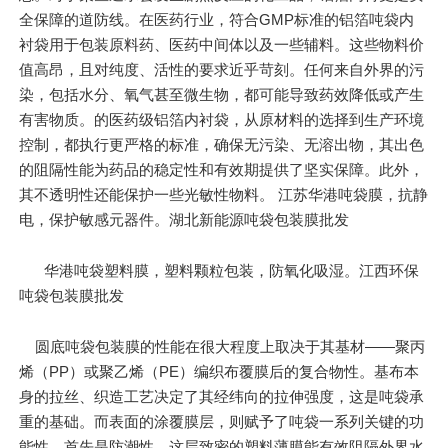
全保障的道防线。在医药行业，符合GMP标准的铝箔吨袋内
衬袋用于包装原料药、医药中间体以及一些辅料。这些物料价
值高昂，且对纯度、活性的要求近乎苛刻。任何来自外界的污
染，包括水分、氧气甚至微生物，都可能导致药效降低或产生
有害物质。的医药级铝箔内衬袋，从原材料的选择到生产环境
控制，都执行更严格的标准，确保无污染、无溶出物，其出色
的阻隔性能为药品的稳定性和有效期提供了坚实保障。此外，
其不透明性还能保护一些光敏性物料。 江苏华港吨袋膜，抗静
电，保护敏感元器件。湖北新能源吨袋包装膜批发
华港吨袋塑料膜，塑料颗粒包装，防氧化吸湿。江西环保
吨袋包装膜批发
圆底吨袋包装膜的性能在很大程度上取决于其基材——聚丙
烯（PP）或聚乙烯（PE）编织布覆膜后的复合物性。基布本
身的拉丝、织造工艺决定了其经纬向的拉伸强度，这是吨袋承
重的基础。而表面的涂覆膜层，则赋予了吨袋一系列关键的功
能性。首先是防潮性，这层致密的塑料薄膜能有效阻隔外界水