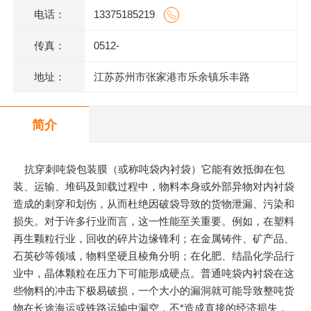
电话：
13375185219
传真：
0512-
地址：
江苏苏州市张家港市乐余镇乐丰路
简介
抗穿刺吨袋包装膜（或称吨袋内衬袋）它能有效抵御在包
装、运输、堆码及卸载过程中，物料本身或外部异物对内衬袋
造成的刺穿和划伤，从而杜绝因破袋导致的货物泄漏、污染和
损失。对于许多行业而言，这一性能至关重要。例如，在塑料
再生颗粒行业，回收的碎片边缘锋利；在金属铸件、矿产品、
石英砂等领域，物料坚硬且棱角分明；在化肥、结晶化学品行
业中，晶体颗粒在压力下可能形成硬点。普通吨袋内衬袋在这
些物料的冲击下极易破损，一个大小的漏洞就可能导致整吨货
物在长途海运或铁路运输中漏空，不*造成直接的经济损失，