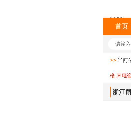
space
首页
>>
当前
格 来电
浙江耐