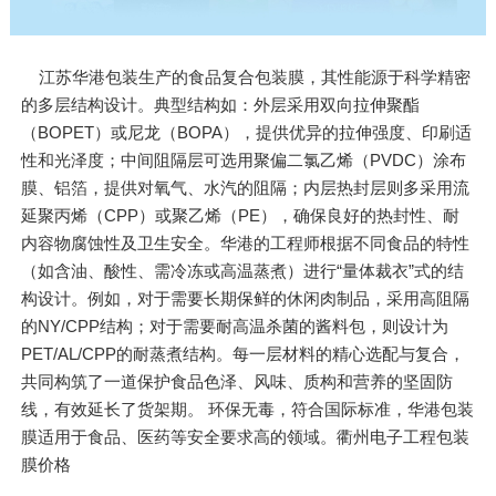
江苏华港包装生产的食品复合包装膜，其性能源于科学精密
的多层结构设计。典型结构如：外层采用双向拉伸聚酯
（BOPET）或尼龙（BOPA），提供优异的拉伸强度、印刷适
性和光泽度；中间阻隔层可选用聚偏二氯乙烯（PVDC）涂布
膜、铝箔，提供对氧气、水汽的阻隔；内层热封层则多采用流
延聚丙烯（CPP）或聚乙烯（PE），确保良好的热封性、耐
内容物腐蚀性及卫生安全。华港的工程师根据不同食品的特性
（如含油、酸性、需冷冻或高温蒸煮）进行“量体裁衣”式的结
构设计。例如，对于需要长期保鲜的休闲肉制品，采用高阻隔
的NY/CPP结构；对于需要耐高温杀菌的酱料包，则设计为
PET/AL/CPP的耐蒸煮结构。每一层材料的精心选配与复合，
共同构筑了一道保护食品色泽、风味、质构和营养的坚固防
线，有效延长了货架期。 环保无毒，符合国际标准，华港包装
膜适用于食品、医药等安全要求高的领域。衢州电子工程包装
膜价格