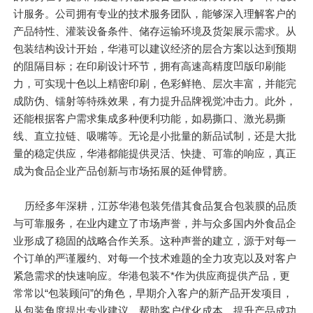
计服务。公司拥有专业的技术服务团队，能够深入理解客户的
产品特性、灌装设备条件、储存运输环境及货架展示需求。从
包装结构设计开始，华港可以建议经济的层合方案以达到预期
的阻隔目标；在印刷设计环节，拥有高速高精度凹版印刷能
力，可实现十色以上精密印刷，色彩鲜艳、层次丰富，并能完
成防伪、镭射等特殊效果，有力提升品牌视觉冲击力。此外，
还能根据客户需求集成多种便利功能，如易撕口、激光易撕
线、直立拉链、吸嘴等。无论是小批量的新品试制，还是大批
量的稳定供应，华港都能提供灵活、快捷、可靠的响应，真正
成为食品企业产品创新与市场拓展的延伸臂膀。
历经多年深耕，江苏华港包装凭借其食品复合包装膜的品质
与可靠服务，在业内建立了市场声誉，并与众多国内外食品企
业形成了稳固的战略合作关系。这种声誉的建立，源于对每一
个订单的严谨履约、对每一个技术难题的全力攻克以及对客户
紧急需求的快速响应。华港包装不*作为供应商提供产品，更
常常以“包装顾问”的角色，早期介入客户的新产品开发项目，
从包装角度提出专业建议，帮助客户优化成本、提升产品成功