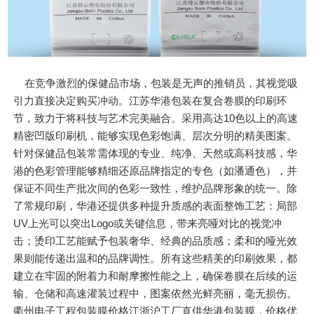
在竞争激烈的保健品市场，包装是无声的推销员，其视觉吸
引力直接决定购买冲动。江苏华港包装在复合卷膜的印刷环
节，致力于将科技与艺术完美融合。采用高达10色以上的高速
精密凹版印刷机，能够实现色彩饱满、层次分明的精美图案。
针对保健品包装常需体现的专业、纯净、天然或高科技感，华
港的色彩管理能够精细还原品牌指定的专色（如潘通色），并
保证不同生产批次间的色彩一致性，维护品牌形象的统一。除
了常规印刷，华港还提供多种提升质感的表面整饰工艺：局部
UV上光可以突出Logo或关键信息，带来亮哑对比的视觉冲
击；烫印工艺能赋予包装奢华、经典的品质感；柔和的哑光效
果则能传递出温和的品牌调性。所有这些精美的印刷效果，都
建立在牢固的附着力和耐摩擦性能之上，确保卷膜在后续的运
输、仓储和高速灌装过程中，图案依然光鲜亮丽，毫无损伤。
衢州电子工程包装膜价格江浙沪工厂直供华港包装膜，价格优