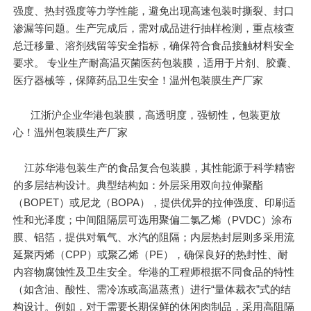
强度、热封强度等力学性能，避免出现高速包装时撕裂、封口
渗漏等问题。生产完成后，需对成品进行抽样检测，重点核查
总迁移量、溶剂残留等安全指标，确保符合食品接触材料安全
要求。 专业生产耐高温灭菌医药包装膜，适用于片剂、胶囊、
医疗器械等，保障药品卫生安全！温州包装膜生产厂家
江浙沪企业华港包装膜，高透明度，强韧性，包装更放
心！温州包装膜生产厂家
江苏华港包装生产的食品复合包装膜，其性能源于科学精密
的多层结构设计。典型结构如：外层采用双向拉伸聚酯
（BOPET）或尼龙（BOPA），提供优异的拉伸强度、印刷适
性和光泽度；中间阻隔层可选用聚偏二氯乙烯（PVDC）涂布
膜、铝箔，提供对氧气、水汽的阻隔；内层热封层则多采用流
延聚丙烯（CPP）或聚乙烯（PE），确保良好的热封性、耐
内容物腐蚀性及卫生安全。华港的工程师根据不同食品的特性
（如含油、酸性、需冷冻或高温蒸煮）进行“量体裁衣”式的结
构设计。例如，对于需要长期保鲜的休闲肉制品，采用高阻隔