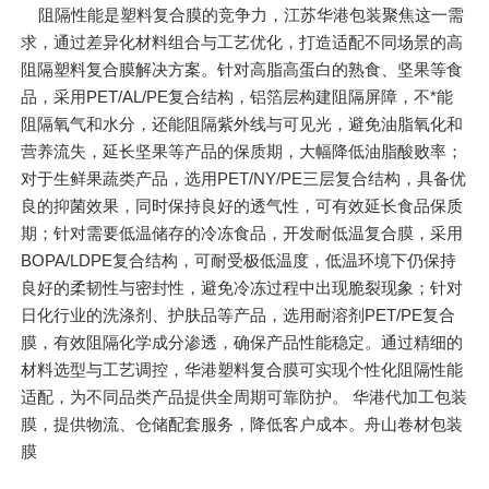
阻隔性能是塑料复合膜的竞争力，江苏华港包装聚焦这一需
求，通过差异化材料组合与工艺优化，打造适配不同场景的高
阻隔塑料复合膜解决方案。针对高脂高蛋白的熟食、坚果等食
品，采用PET/AL/PE复合结构，铝箔层构建阻隔屏障，不*能
阻隔氧气和水分，还能阻隔紫外线与可见光，避免油脂氧化和
营养流失，延长坚果等产品的保质期，大幅降低油脂酸败率；
对于生鲜果蔬类产品，选用PET/NY/PE三层复合结构，具备优
良的抑菌效果，同时保持良好的透气性，可有效延长食品保质
期；针对需要低温储存的冷冻食品，开发耐低温复合膜，采用
BOPA/LDPE复合结构，可耐受极低温度，低温环境下仍保持
良好的柔韧性与密封性，避免冷冻过程中出现脆裂现象；针对
日化行业的洗涤剂、护肤品等产品，选用耐溶剂PET/PE复合
膜，有效阻隔化学成分渗透，确保产品性能稳定。通过精细的
材料选型与工艺调控，华港塑料复合膜可实现个性化阻隔性能
适配，为不同品类产品提供全周期可靠防护。 华港代加工包装
膜，提供物流、仓储配套服务，降低客户成本。舟山卷材包装
膜