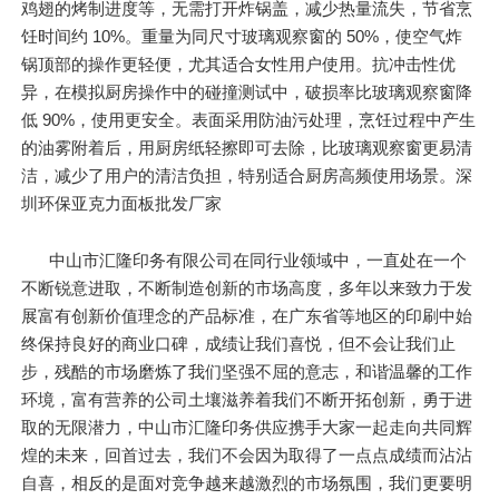
鸡翅的烤制进度等，无需打开炸锅盖，减少热量流失，节省烹
饪时间约 10%。重量为同尺寸玻璃观察窗的 50%，使空气炸
锅顶部的操作更轻便，尤其适合女性用户使用。抗冲击性优
异，在模拟厨房操作中的碰撞测试中，破损率比玻璃观察窗降
低 90%，使用更安全。表面采用防油污处理，烹饪过程中产生
的油雾附着后，用厨房纸轻擦即可去除，比玻璃观察窗更易清
洁，减少了用户的清洁负担，特别适合厨房高频使用场景。深
圳环保亚克力面板批发厂家
中山市汇隆印务有限公司在同行业领域中，一直处在一个
不断锐意进取，不断制造创新的市场高度，多年以来致力于发
展富有创新价值理念的产品标准，在广东省等地区的印刷中始
终保持良好的商业口碑，成绩让我们喜悦，但不会让我们止
步，残酷的市场磨炼了我们坚强不屈的意志，和谐温馨的工作
环境，富有营养的公司土壤滋养着我们不断开拓创新，勇于进
取的无限潜力，中山市汇隆印务供应携手大家一起走向共同辉
煌的未来，回首过去，我们不会因为取得了一点点成绩而沾沾
自喜，相反的是面对竞争越来越激烈的市场氛围，我们更要明