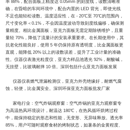
率 88%，配合面板上精度达 0.05mm 的刻度线，读数清晰准
确，在昏暗的车间环境中，配合内置的 LED 背光，即使光线
不足也能轻松读数。温度适应性，在 - 20℃至 70℃的范围内，
尺寸变化率＜0.1%，不会因温度波动导致刻度线偏移，确保测
量精度。相比金属面板，亚克力面板无需定期除锈维护，且重
量轻 70%，降低了流量计的安装承重要求。在长期使用中，其
抗老化性能良好，使用 5 年仍保持原有透明度，比金属面板更
直观，能降低 20% 以上的读数误差，提升了工业计量的准确
性。仪器仪表激光粒度仪，亚克力样品池透光 92%，耐酸碱，
无挂壁，比玻璃耐摔 10 倍。深圳包括什么亚克力面板发展
仪器仪表燃气泄漏检测仪，亚克力外壳绝缘好，耐燃气腐
蚀，轻便，比金属安全。深圳环保亚克力面板批发厂家
家电行业：空气炸锅观察窗：空气炸锅的亚克力观察窗专
为高温热风环境设计，耐温达 180℃，在热风循环烘烤过程
中，能保持稳定的形态和性能，无变形、无异味释放。透光率
85%，用户可随时观察食材的烤制状态，如薯条的金黄程度、