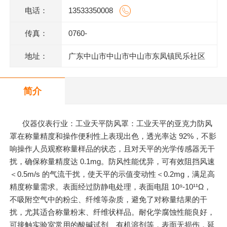
电话：
13533350008
传真：
0760-
地址：
广东中山市中山市中山市东凤镇民乐社区
东阜二路146号一楼、二楼之二、三楼、四
简介
楼
仪器仪表行业：工业天平防风罩：工业天平的亚克力防风
罩在称量精度和操作便利性上表现出色，透光率达 92%，不影
响操作人员观察称量样品的状态，且对天平的光学传感器无干
扰，确保称量精度达 0.1mg。防风性能优异，可有效阻挡风速
＜0.5m/s 的气流干扰，使天平的示值变动性＜0.2mg，满足高
精度称量需求。表面经过防静电处理，表面电阻 10⁹-10¹¹Ω，
不吸附空气中的粉尘、纤维等杂质，避免了对称量结果的干
扰，尤其适合称量粉末、纤维状样品。耐化学腐蚀性能良好，
可接触实验室常用的酸碱试剂、有机溶剂等，表面无损伤，延