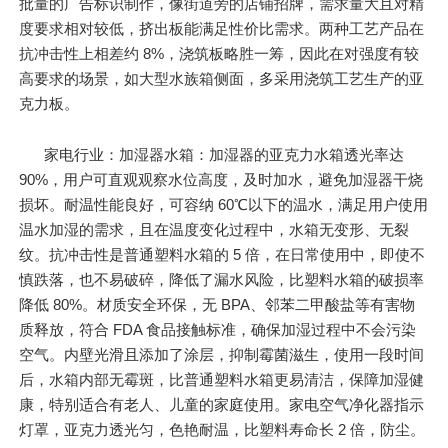
批量的广告标识制作，像街道旁的店铺招牌，需求量大且对精
度要求相对较低，挤出板能满足性价比需求。两种工艺产品在
抗冲击性上相差约 8%，浇筑板略胜一筹，因此在对强度有较
高要求的场景，如大型水族箱侧面，多采用浇筑工艺生产的亚
克力板。
家电行业：加湿器水箱：加湿器的亚克力水箱透光率达
90%，用户可直观观察水位高度，及时加水，避免加湿器干烧
损坏。耐温性能良好，可容纳 60℃以下的温水，满足用户使用
温水加湿的需求，且在温度变化过程中，水箱无变形、无裂
纹。抗冲击性是普通塑料水箱的 5 倍，在日常使用中，即使不
慎跌落，也不易破碎，降低了漏水风险，比塑料水箱的破损率
降低 80%。材质安全环保，无 BPA、邻苯二甲酸盐等有害物
质释放，符合 FDA 食品接触标准，确保加湿过程中不会污染
空气。内壁光滑且添加了涂层，抑制霉菌滋生，使用一段时间
后，水箱内部无霉斑，比普通塑料水箱更易清洁，保障加湿健
康，特别适合有老人、儿童的家庭使用。家电空气净化器指示
灯罩，亚克力透光匀，色艳耐温，比塑料寿命长 2 倍，防尘。