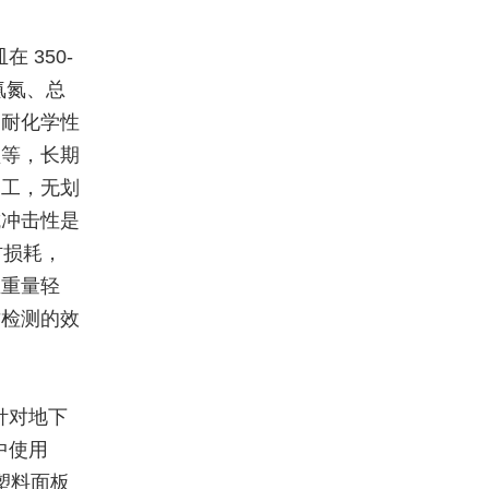
 350-
氨氮、总
。耐化学性
盐等，长期
加工，无划
抗冲击性是
材损耗，
皿重量轻
质检测的效
针对地下
中使用
塑料面板