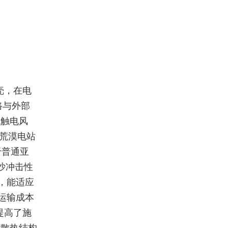
壳，在电
路与外部
低触电风
在荒漠电站
于普通亚
沙冲击性
，能适应
运输成本
提高了施