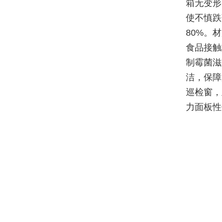
箱无变形
使不慎跌
80%。
食品接触
制霉菌滋
洁，保障
巡检窗，
力面板性