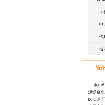
手
电
传
地
简介
家电
观观察水
60℃以