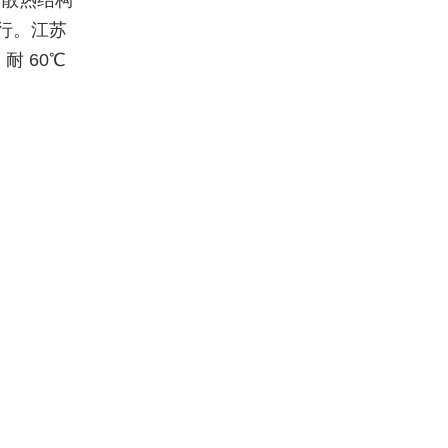
的散热结构
行。江苏
耐 60℃