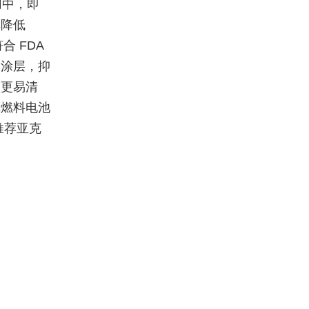
用中，即
率降低
 FDA
了涂层，抑
箱更易清
氢燃料电池
推荐亚克