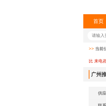
首页
>>
当前
比 来电
广州推
供
联