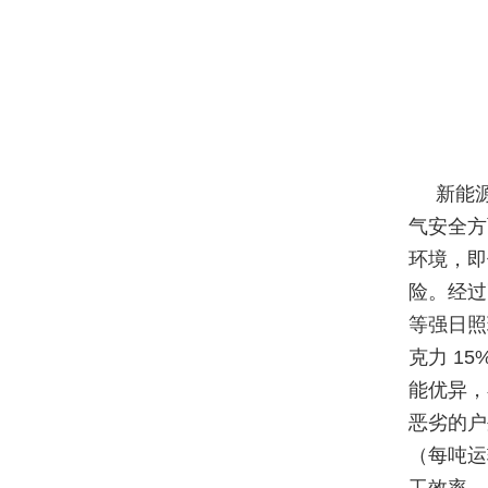
新能
气安全方
环境，即
险。经过
等强日照
克力 1
能优异，
恶劣的户
（每吨运