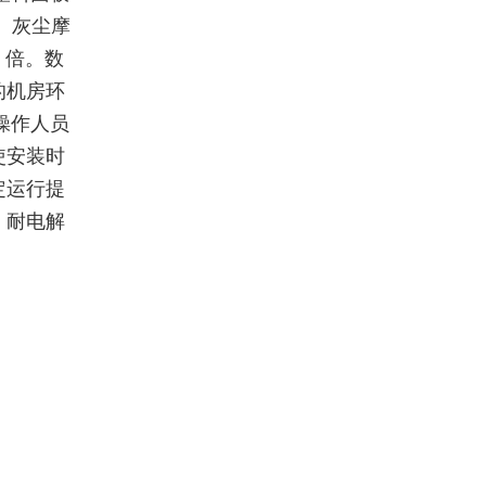
、灰尘摩
 倍。数
的机房环
操作人员
使安装时
定运行提
，耐电解