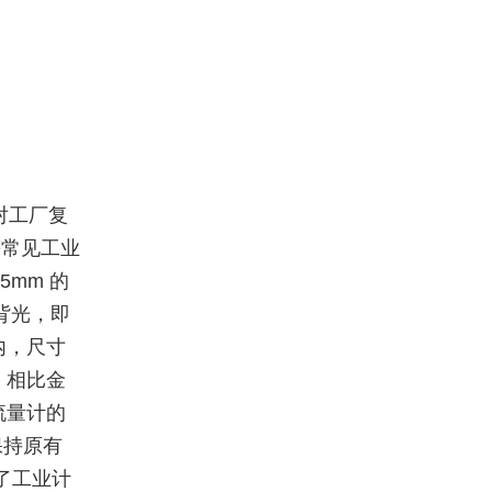
对工厂复
等常见工业
5mm 的
背光，即
内，尺寸
。相比金
流量计的
保持原有
了工业计