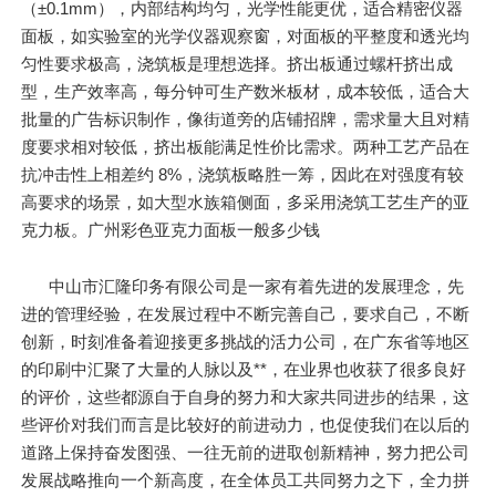
（±0.1mm），内部结构均匀，光学性能更优，适合精密仪器
面板，如实验室的光学仪器观察窗，对面板的平整度和透光均
匀性要求极高，浇筑板是理想选择。挤出板通过螺杆挤出成
型，生产效率高，每分钟可生产数米板材，成本较低，适合大
批量的广告标识制作，像街道旁的店铺招牌，需求量大且对精
度要求相对较低，挤出板能满足性价比需求。两种工艺产品在
抗冲击性上相差约 8%，浇筑板略胜一筹，因此在对强度有较
高要求的场景，如大型水族箱侧面，多采用浇筑工艺生产的亚
克力板。广州彩色亚克力面板一般多少钱
中山市汇隆印务有限公司是一家有着先进的发展理念，先
进的管理经验，在发展过程中不断完善自己，要求自己，不断
创新，时刻准备着迎接更多挑战的活力公司，在广东省等地区
的印刷中汇聚了大量的人脉以及**，在业界也收获了很多良好
的评价，这些都源自于自身的努力和大家共同进步的结果，这
些评价对我们而言是比较好的前进动力，也促使我们在以后的
道路上保持奋发图强、一往无前的进取创新精神，努力把公司
发展战略推向一个新高度，在全体员工共同努力之下，全力拼