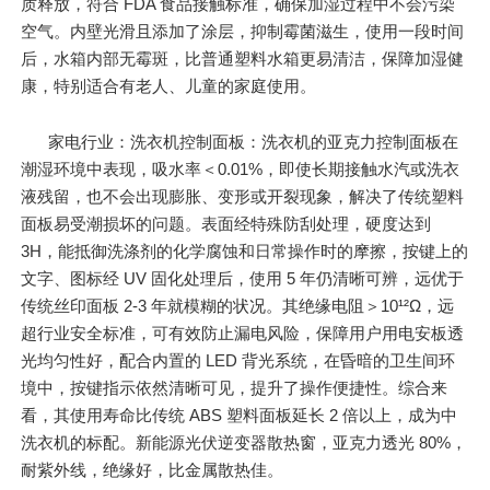
质释放，符合 FDA 食品接触标准，确保加湿过程中不会污染
空气。内壁光滑且添加了涂层，抑制霉菌滋生，使用一段时间
后，水箱内部无霉斑，比普通塑料水箱更易清洁，保障加湿健
康，特别适合有老人、儿童的家庭使用。
家电行业：洗衣机控制面板：洗衣机的亚克力控制面板在
潮湿环境中表现，吸水率＜0.01%，即使长期接触水汽或洗衣
液残留，也不会出现膨胀、变形或开裂现象，解决了传统塑料
面板易受潮损坏的问题。表面经特殊防刮处理，硬度达到
3H，能抵御洗涤剂的化学腐蚀和日常操作时的摩擦，按键上的
文字、图标经 UV 固化处理后，使用 5 年仍清晰可辨，远优于
传统丝印面板 2-3 年就模糊的状况。其绝缘电阻＞10¹²Ω，远
超行业安全标准，可有效防止漏电风险，保障用户用电安板透
光均匀性好，配合内置的 LED 背光系统，在昏暗的卫生间环
境中，按键指示依然清晰可见，提升了操作便捷性。综合来
看，其使用寿命比传统 ABS 塑料面板延长 2 倍以上，成为中
洗衣机的标配。新能源光伏逆变器散热窗，亚克力透光 80%，
耐紫外线，绝缘好，比金属散热佳。