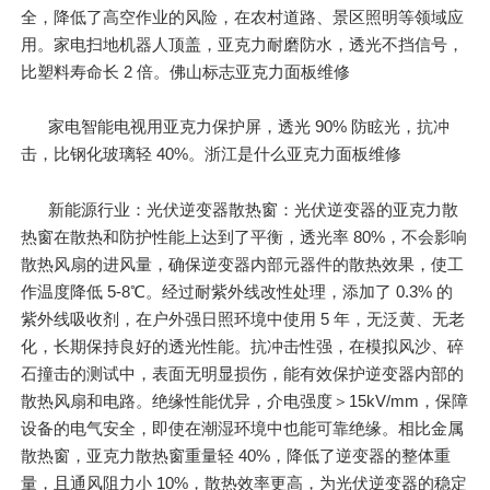
全，降低了高空作业的风险，在农村道路、景区照明等领域应
用。家电扫地机器人顶盖，亚克力耐磨防水，透光不挡信号，
比塑料寿命长 2 倍。佛山标志亚克力面板维修
家电智能电视用亚克力保护屏，透光 90% 防眩光，抗冲
击，比钢化玻璃轻 40%。浙江是什么亚克力面板维修
新能源行业：光伏逆变器散热窗：光伏逆变器的亚克力散
热窗在散热和防护性能上达到了平衡，透光率 80%，不会影响
散热风扇的进风量，确保逆变器内部元器件的散热效果，使工
作温度降低 5-8℃。经过耐紫外线改性处理，添加了 0.3% 的
紫外线吸收剂，在户外强日照环境中使用 5 年，无泛黄、无老
化，长期保持良好的透光性能。抗冲击性强，在模拟风沙、碎
石撞击的测试中，表面无明显损伤，能有效保护逆变器内部的
散热风扇和电路。绝缘性能优异，介电强度＞15kV/mm，保障
设备的电气安全，即使在潮湿环境中也能可靠绝缘。相比金属
散热窗，亚克力散热窗重量轻 40%，降低了逆变器的整体重
量，且通风阻力小 10%，散热效率更高，为光伏逆变器的稳定