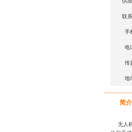
供
联
手
电
传
地
简介
无人