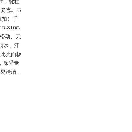
m，键程
行姿态。表
航拍）手
-810G
无松动、无
，雨水、汗
用此类面板
，深受专
，易清洁，