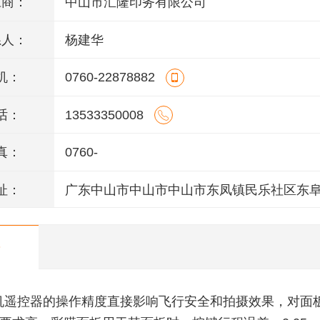
应商：
中山市汇隆印务有限公司
系人：
杨建华
机：
0760-22878882
话：
13533350008
真：
0760-
址：
广东中山市中山市中山市东凤镇民乐社区东
146号一楼、二楼之二、三楼、四楼
机遥控器的操作精度直接影响飞行安全和拍摄效果，对面