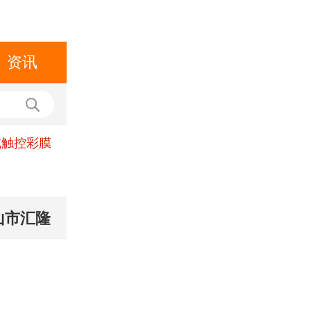
资讯
式触控彩膜
山市汇隆