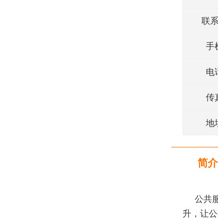
联
手
电
传
地
简介
公共
升，让公