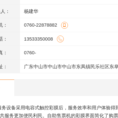
系人：
杨建华
机：
0760-22878882
话：
13533350008
真：
0760-
址：
广东中山市中山市中山市东凤镇民乐社区东
146号一楼、二楼之二、三楼、四楼
服务设备采用电容式触控彩膜后，服务效率和用户体验得
共服务更加便民利民。自助售票机的彩膜界面简化了购