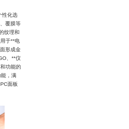
个性化选
金、覆膜等
细的纹理和
于**电
表面形成金
O、**仪
质和功能的
功能，满
PC面板