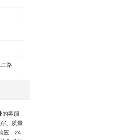
阜二路
业的客服
跟踪、质量
应，24