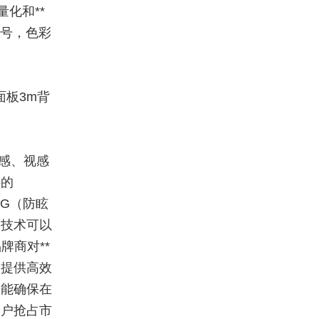
化和**
信号，色彩
面板3m背
感、视感
供的
G（防眩
印技术可以
牌商对**
，提供高效
又能确保在
客户抢占市