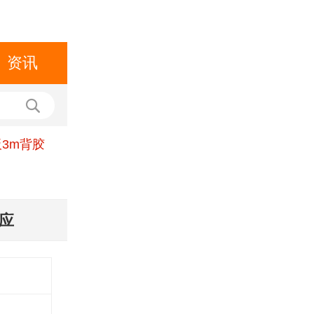
资讯
板3m背胶
供应