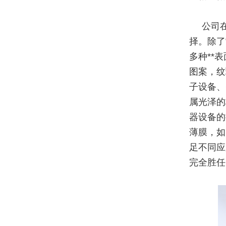
公司
择。除了
多种**
图案，纹
子设备、
属光泽的
器设备的
薄膜，如
足不同应
完全胜任