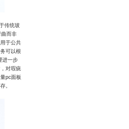
于传统玻
弯曲而非
应用于公共
印务可以根
理进一步
时，对瑕疵
量pc面板
留存。