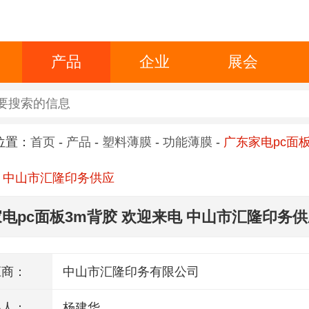
产品
企业
展会
位置：
首页
-
产品
-
塑料薄膜
-
功能薄膜
-
广东家电pc面
 中山市汇隆印务供应
电pc面板3m背胶 欢迎来电 中山市汇隆印务
应商：
中山市汇隆印务有限公司
系人：
杨建华