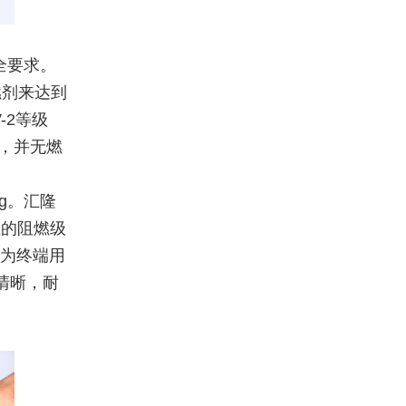
全要求。
燃剂来达到
-2等级
灭，并无燃
sting。汇隆
证的阻燃级
，为终端用
清晰，耐