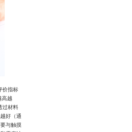
评价指标
越高越
透过材料
低越好（通
，需要与触摸