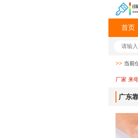
首页
>>
当前
厂家 来
广东靠