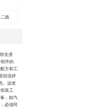
阜二路
始软化变
子组件的
的配方和工
受回流焊
变色。这使
了组装工
设备，如汽
时，必须同