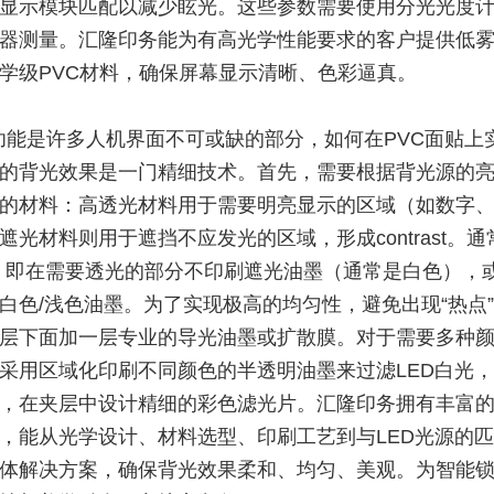
显示模块匹配以减少眩光。这些参数需要使用分光光度
器测量。汇隆印务能为有高光学性能要求的客户提供低
学级PVC材料，确保屏幕显示清晰、色彩逼真。
功能是许多人机界面不可或缺的部分，如何在PVC面贴上
的背光效果是一门精细技术。首先，需要根据背光源的
的材料：高透光材料用于需要明亮显示的区域（如数字
遮光材料则用于遮挡不应发光的区域，形成contrast。通
，即在需要透光的部分不印刷遮光油墨（通常是白色），
白色/浅色油墨。为了实现极高的均匀性，避免出现“热点”，o
层下面加一层专业的导光油墨或扩散膜。对于需要多种
采用区域化印刷不同颜色的半透明油墨来过滤LED白光
，在夹层中设计精细的彩色滤光片。汇隆印务拥有丰富
，能从光学设计、材料选型、印刷工艺到与LED光源的
体解决方案，确保背光效果柔和、均匀、美观。为智能