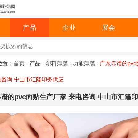
产品
企业
展会
位置：
首页
-
产品
-
塑料薄膜
-
功能薄膜
-
广东靠谱的pv
电咨询 中山市汇隆印务供应
谱的pvc面贴生产厂家 来电咨询 中山市汇隆