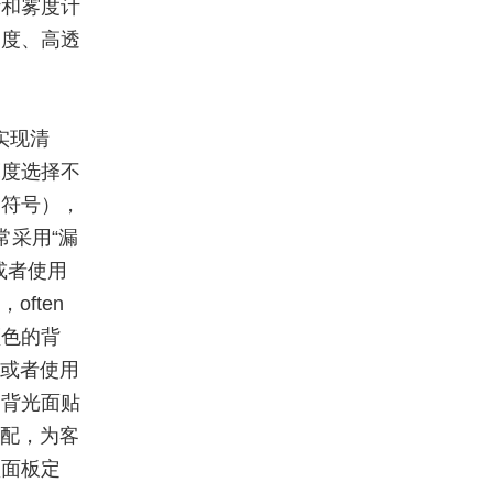
计和雾度计
雾度、高透
实现清
亮度选择不
、符号），
常采用“漏
或者使用
ften
颜色的背
，或者使用
的背光面贴
匹配，为客
锁面板定