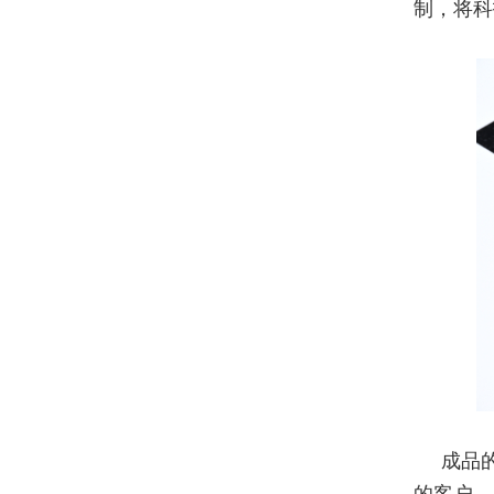
制，将科
成品
的客户，