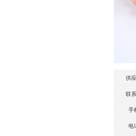
供
联
手
电