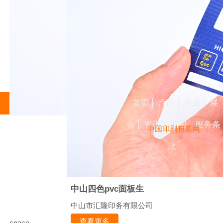
首页
产品
企业
展
会
资讯
地图
服务条
中国印刷包装网
款
中山四色pvc面板生
中山市汇隆印务有限公司
查看更多
space