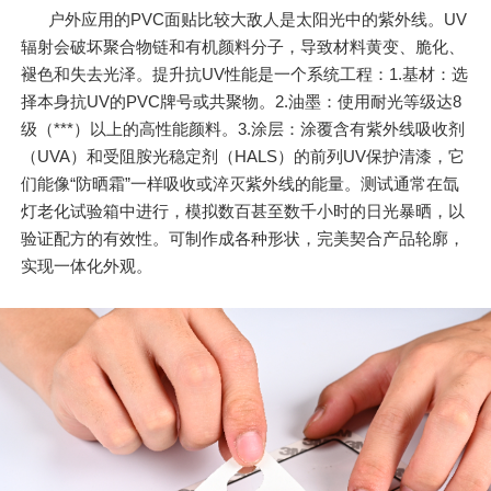
户外应用的PVC面贴比较大敌人是太阳光中的紫外线。UV
辐射会破坏聚合物链和有机颜料分子，导致材料黄变、脆化、
褪色和失去光泽。提升抗UV性能是一个系统工程：1.基材：选
择本身抗UV的PVC牌号或共聚物。2.油墨：使用耐光等级达8
级（***）以上的高性能颜料。3.涂层：涂覆含有紫外线吸收剂
（UVA）和受阻胺光稳定剂（HALS）的前列UV保护清漆，它
们能像“防晒霜”一样吸收或淬灭紫外线的能量。测试通常在氙
灯老化试验箱中进行，模拟数百甚至数千小时的日光暴晒，以
验证配方的有效性。可制作成各种形状，完美契合产品轮廓，
实现一体化外观。