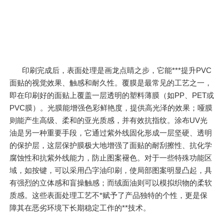
印刷完成后，表面处理是画龙点睛之步，它能***提升PVC
面贴的视觉效果、触感和耐久性。覆膜是最常见的工艺之一，
即在印刷好的面贴上覆盖一层透明的塑料薄膜（如PP、PET或
PVC膜）。光膜能增强色彩鲜艳度，提供高光泽的效果；哑膜
则能产生高级、柔和的亚光质感，并有效抗指纹。涂布UV光
油是另一种重要手段，它通过紫外线固化形成一层坚硬、透明
的保护层，这层保护膜极大地增强了面贴的耐刮擦性、抗化学
腐蚀性和抗紫外线能力，防止图案褪色。对于一些特殊功能区
域，如按键，可以采用凸字油印刷，使局部图案明显凸起，具
有强烈的立体感和盲操触感；而绒面油则可以模拟织物的柔软
质感。这些表面处理工艺不*赋予了产品独特的个性，更是保
障其在恶劣环境下长期稳定工作的**技术。