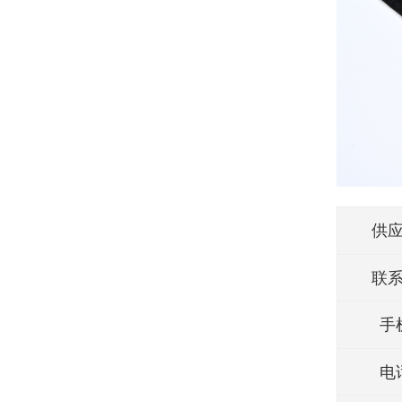
供
联
手
电