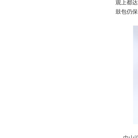
观上都达
鼓包仍保
中山