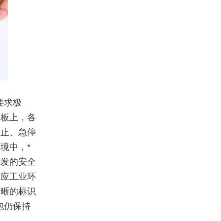
要求极
面板上，各
停止、急停
境中，*
引发的安全
适应工业环
清晰的标识
包仍保持