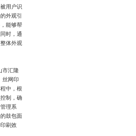
地被用户识
特的外观引
要，能够帮
。同时，通
的整体外观
山市汇隆
、丝网印
过程中，根
艺控制，确
彩管理系
产的鼓包面
的印刷效