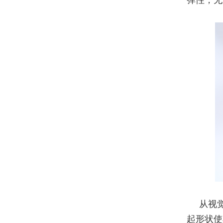
弹性，无
从视
起形状使