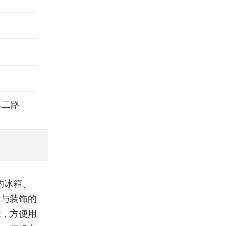
阜二路
的冰箱、
示与装饰的
能，方便用