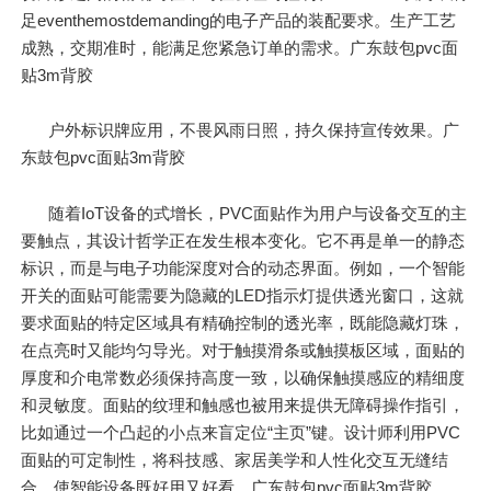
足eventhemostdemanding的电子产品的装配要求。生产工艺
成熟，交期准时，能满足您紧急订单的需求。广东鼓包pvc面
贴3m背胶
户外标识牌应用，不畏风雨日照，持久保持宣传效果。广
东鼓包pvc面贴3m背胶
随着IoT设备的式增长，PVC面贴作为用户与设备交互的主
要触点，其设计哲学正在发生根本变化。它不再是单一的静态
标识，而是与电子功能深度对合的动态界面。例如，一个智能
开关的面贴可能需要为隐藏的LED指示灯提供透光窗口，这就
要求面贴的特定区域具有精确控制的透光率，既能隐藏灯珠，
在点亮时又能均匀导光。对于触摸滑条或触摸板区域，面贴的
厚度和介电常数必须保持高度一致，以确保触摸感应的精细度
和灵敏度。面贴的纹理和触感也被用来提供无障碍操作指引，
比如通过一个凸起的小点来盲定位“主页”键。设计师利用PVC
面贴的可定制性，将科技感、家居美学和人性化交互无缝结
合，使智能设备既好用又好看。广东鼓包pvc面贴3m背胶