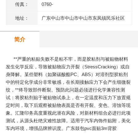
传真：
0760-
地址：
广东中山市中山市中山市东凤镇民乐社区
东阜二路146号一楼、二楼之二、三楼、四
简介
楼
**严重的粘贴失败不是粘不牢，而是胶粘剂与被贴物材料
发生化学反应，导致被贴物应力开裂（StressCracking）或自
身降解。某些塑料（如聚碳酸酯PC、ABS）对溶剂型胶粘剂
中的特定化学成分非常敏感，在长期接触应力下会产生细微裂
纹，**终导致部件断裂。预防此问题必须进行化学兼容性测
试：将胶粘剂贴于被贴物试条上，在一定温度和压力下放置规
定时间，取下后观察被贴物表面是否有开裂、变色、溶蚀等现
象。汇隆印务高度重视此潜在风险，对新材料组合必进行此项
测试，从源头杜绝灾难性故障。适用于汽车内饰件贴附，美化
车内环境，增强品牌辨识度。广东鼓包pvc面贴3m背胶